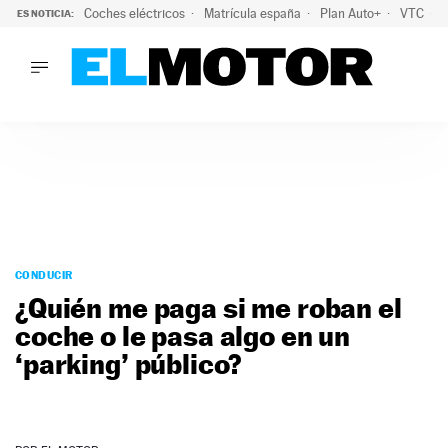
Coches eléctricos
Matrícula españa
Plan Auto+
VTC
ES NOTICIA:
LO ÚLTIMO
La Lista Blanca del Programa Auto+: todos los coches eléct
LO ÚLTIMO
La Lista Blanca del Programa Auto+: todos los coches eléctr
ACTUALIDAD
ELÉCTRICOS
CONDUCIR
PRUEBAS
Saltar
VIRALES
al
CONDUCIR
PODCAST
contenido
¿Quién me paga si me roban el
MOTOS
coche o le pasa algo en un
TECNOLOGÍA
‘parking’ público?
SUPERCOCHES
MOTORTV
PREMIOS
SERVICIOS