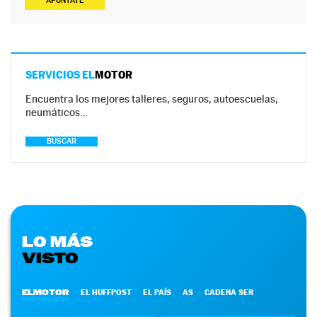
APÚNTATE
SERVICIOS EL
MOTOR
Encuentra los mejores talleres, seguros, autoescuelas,
neumáticos…
BUSCAR
LO MÁS
VISTO
ELMOTOR
EL HUFFPOST
EL PAÍS
AS
CADENA SER