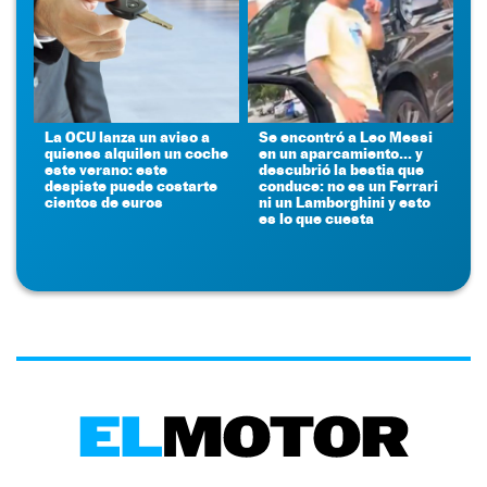
La OCU lanza un aviso a
Se encontró a Leo Messi
quienes alquilen un coche
en un aparcamiento... y
este verano: este
descubrió la bestia que
despiste puede costarte
conduce: no es un Ferrari
cientos de euros
ni un Lamborghini y esto
es lo que cuesta