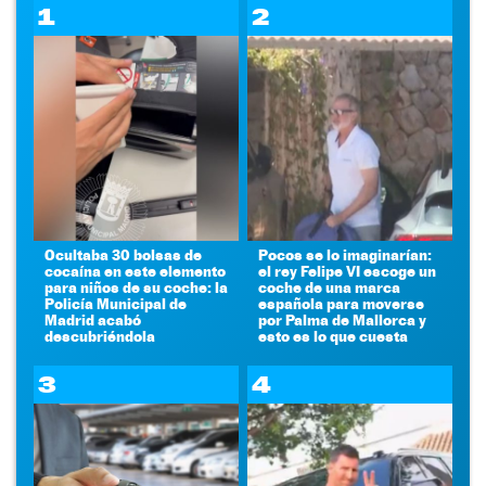
1
2
Ocultaba 30 bolsas de
Pocos se lo imaginarían:
cocaína en este elemento
el rey Felipe VI escoge un
para niños de su coche: la
coche de una marca
Policía Municipal de
española para moverse
Madrid acabó
por Palma de Mallorca y
descubriéndola
esto es lo que cuesta
3
4