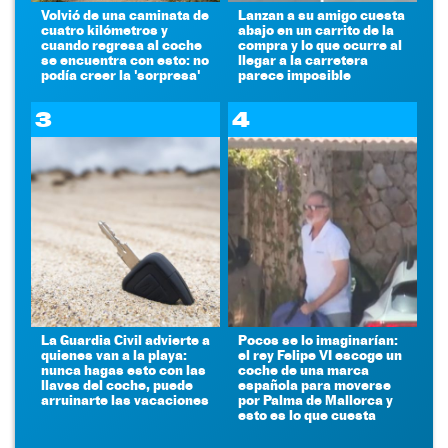
Volvió de una caminata de
Lanzan a su amigo cuesta
cuatro kilómetros y
abajo en un carrito de la
cuando regresa al coche
compra y lo que ocurre al
se encuentra con esto: no
llegar a la carretera
podía creer la 'sorpresa'
parece imposible
3
4
La Guardia Civil advierte a
Pocos se lo imaginarían:
quienes van a la playa:
el rey Felipe VI escoge un
nunca hagas esto con las
coche de una marca
llaves del coche, puede
española para moverse
arruinarte las vacaciones
por Palma de Mallorca y
esto es lo que cuesta