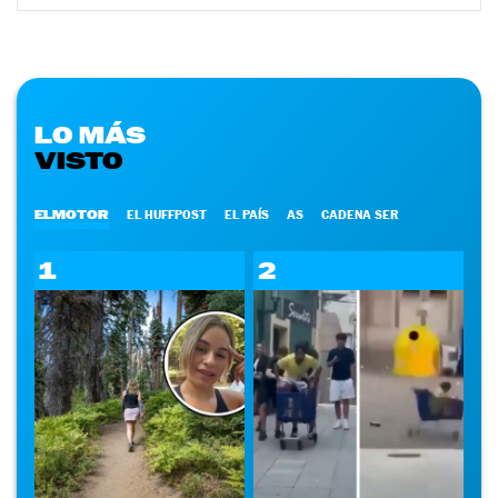
LO MÁS
VISTO
ELMOTOR
EL HUFFPOST
EL PAÍS
AS
CADENA SER
1
2