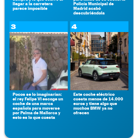
llegar a la carretera
Policía Municipal de
parece imposible
Madrid acabó
descubriéndola
3
4
Pocos se lo imaginarían:
Este coche eléctrico
el rey Felipe VI escoge un
cuesta menos de 14.000
coche de una marca
euros y tiene algo que
española para moverse
muchos BMW ya no
por Palma de Mallorca y
ofrecen
esto es lo que cuesta