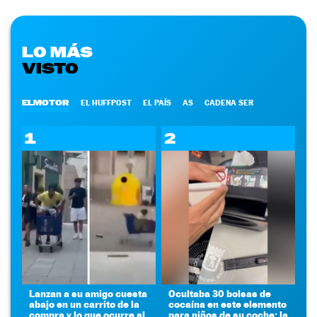
LO MÁS
VISTO
ELMOTOR
EL HUFFPOST
EL PAÍS
AS
CADENA SER
1
2
Lanzan a su amigo cuesta
Ocultaba 30 bolsas de
abajo en un carrito de la
cocaína en este elemento
compra y lo que ocurre al
para niños de su coche: la