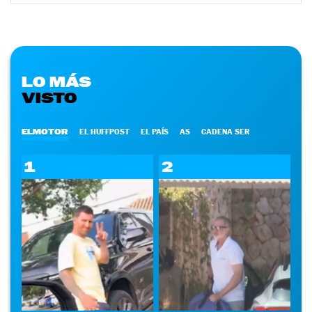
LO MÁS
VISTO
ELMOTOR
EL HUFFPOST
EL PAÍS
AS
CADENA SER
1
2