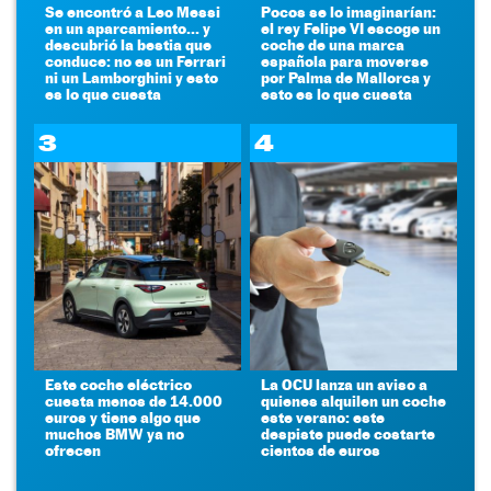
Se encontró a Leo Messi
Pocos se lo imaginarían:
en un aparcamiento... y
el rey Felipe VI escoge un
descubrió la bestia que
coche de una marca
conduce: no es un Ferrari
española para moverse
ni un Lamborghini y esto
por Palma de Mallorca y
es lo que cuesta
esto es lo que cuesta
3
4
Este coche eléctrico
La OCU lanza un aviso a
cuesta menos de 14.000
quienes alquilen un coche
euros y tiene algo que
este verano: este
muchos BMW ya no
despiste puede costarte
ofrecen
cientos de euros