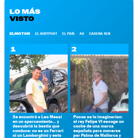
LO MÁS
VISTO
ELMOTOR
EL HUFFPOST
EL PAÍS
AS
CADENA SER
1
2
Se encontró a Leo Messi
Pocos se lo imaginarían:
en un aparcamiento... y
el rey Felipe VI escoge un
descubrió la bestia que
coche de una marca
conduce: no es un Ferrari
española para moverse
ni un Lamborghini y esto
por Palma de Mallorca y