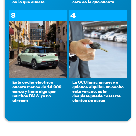
es lo que cuesta
esto es lo que cuesta
3
4
Este coche eléctrico
La OCU lanza un aviso a
cuesta menos de 14.000
quienes alquilen un coche
euros y tiene algo que
este verano: este
muchos BMW ya no
despiste puede costarte
ofrecen
cientos de euros