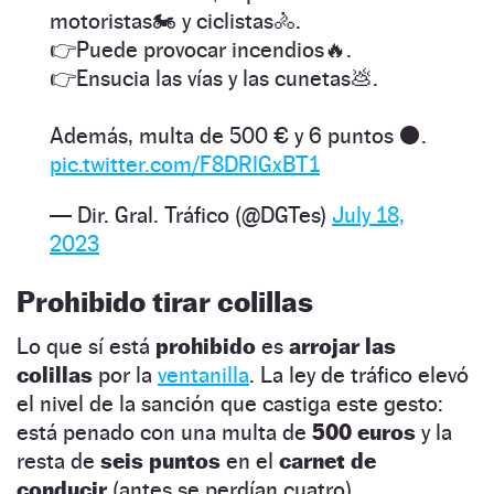
motoristas🏍️ y ciclistas🚴.
👉Puede provocar incendios🔥.
👉Ensucia las vías y las cunetas💩.
Además, multa de 500 € y 6 puntos ⚫.
pic.twitter.com/F8DRlGxBT1
— Dir. Gral. Tráfico (@DGTes)
July 18,
2023
Prohibido tirar colillas
Lo que sí está
prohibido
es
arrojar las
colillas
por la
ventanilla
. La ley de tráfico elevó
el nivel de la sanción que castiga este gesto:
está penado con una multa de
500 euros
y la
resta de
seis puntos
en el
carnet de
conducir
(antes se perdían cuatro).