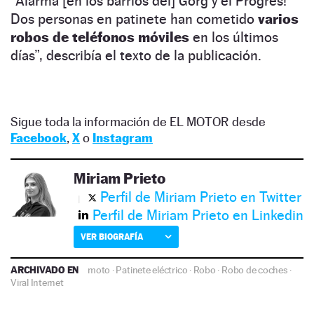
“Alarma [en los barrios del] Gorg y el Progrès!
Dos personas en patinete han cometido
varios
robos de teléfonos móviles
en los últimos
días”, describía el texto de la publicación.
Sigue toda la información de EL MOTOR desde
Facebook
,
X
o
Instagram
Miriam Prieto
Perfil de Miriam Prieto en Twitter
Perfil de Miriam Prieto en Linkedin
VER BIOGRAFÍA
ARCHIVADO EN
moto
·
Patinete eléctrico
·
Robo
·
Robo de coches
·
Viral Internet