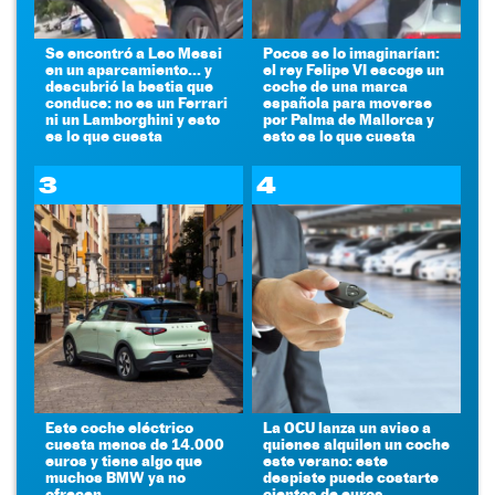
Se encontró a Leo Messi
Pocos se lo imaginarían:
en un aparcamiento... y
el rey Felipe VI escoge un
descubrió la bestia que
coche de una marca
conduce: no es un Ferrari
española para moverse
ni un Lamborghini y esto
por Palma de Mallorca y
es lo que cuesta
esto es lo que cuesta
3
4
Este coche eléctrico
La OCU lanza un aviso a
cuesta menos de 14.000
quienes alquilen un coche
euros y tiene algo que
este verano: este
muchos BMW ya no
despiste puede costarte
ofrecen
cientos de euros