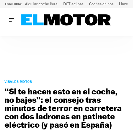
Alquilar coche Ibiza
DGT eclipse
Coches chinos
Llaves 
ES NOTICIA:
LO ÚLTIMO
Hongqi prepara su desembarco en España: SUV eléctricos c
LO ÚLTIMO
Hongqi prepara su desembarco en España: SUV eléctricos c
ACTUALIDAD
ELÉCTRICOS
CONDUCIR
PRUEBAS
Saltar
VIRALES
al
VIRALES MOTOR
PODCAST
contenido
“Si te hacen esto en el coche,
MOTOS
no bajes”: el consejo tras
TECNOLOGÍA
minutos de terror en carretera
SUPERCOCHES
MOTORTV
con dos ladrones en patinete
PREMIOS
eléctrico (y pasó en España)
SERVICIOS