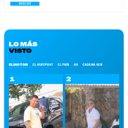
BUSCAR
LO MÁS
VISTO
ELMOTOR
EL HUFFPOST
EL PAÍS
AS
CADENA SER
1
2