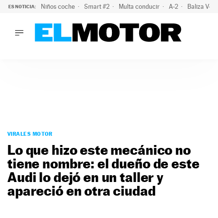
Niños coche
Smart #2
Multa conducir
A-2
Baliza V-1
ES NOTICIA:
LO ÚLTIMO
La policía advierte de este peligro y esta es una buena soluc
LO ÚLTIMO
La policía advierte de este peligro y esta es una buena soluci
ACTUALIDAD
ELÉCTRICOS
CONDUCIR
PRUEBAS
Saltar
VIRALES
al
VIRALES MOTOR
PODCAST
contenido
Lo que hizo este mecánico no
MOTOS
tiene nombre: el dueño de este
TECNOLOGÍA
Audi lo dejó en un taller y
SUPERCOCHES
MOTORTV
apareció en otra ciudad
PREMIOS
SERVICIOS