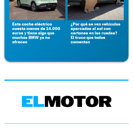
Este coche eléctrico
¿Por qué se ven vehículos
cuesta menos de 14.000
aparcados al sol con
euros y tiene algo que
cartones en las ruedas?
muchos BMW ya no
El truco que todos
ofrecen
comentan