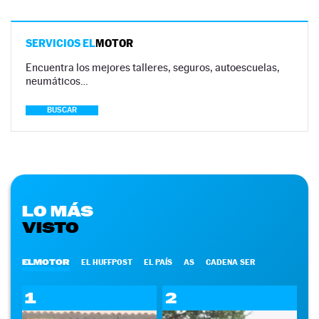
SERVICIOS EL
MOTOR
Encuentra los mejores talleres, seguros, autoescuelas,
neumáticos…
BUSCAR
LO MÁS
VISTO
ELMOTOR
EL HUFFPOST
EL PAÍS
AS
CADENA SER
1
2