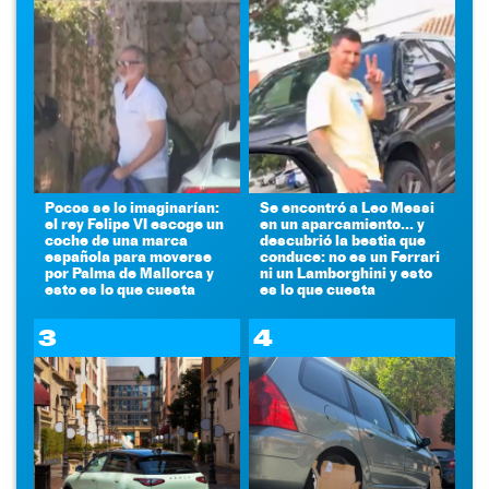
Pocos se lo imaginarían:
Se encontró a Leo Messi
el rey Felipe VI escoge un
en un aparcamiento... y
coche de una marca
descubrió la bestia que
española para moverse
conduce: no es un Ferrari
por Palma de Mallorca y
ni un Lamborghini y esto
esto es lo que cuesta
es lo que cuesta
3
4