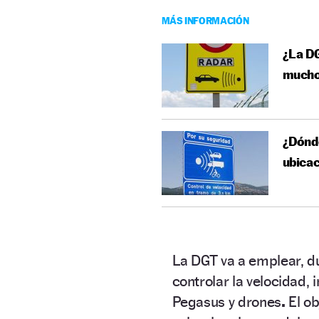
MÁS INFORMACIÓN
¿La DG
mucho
¿Dónde
ubica
La DGT va a emplear, d
controlar la velocidad,
Pegasus y drones
.
El ob