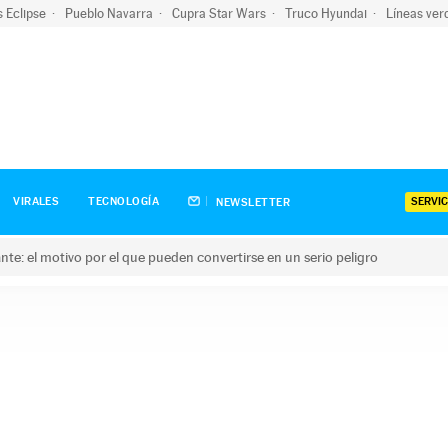
s Eclipse
Pueblo Navarra
Cupra Star Wars
Truco Hyundai
Líneas ver
SERVIC
VIRALES
TECNOLOGÍA
NEWSLETTER
olante: el motivo por el que pueden convertirse en un serio peligro
e: el motivo por el que pueden convertirse en un serio peligro