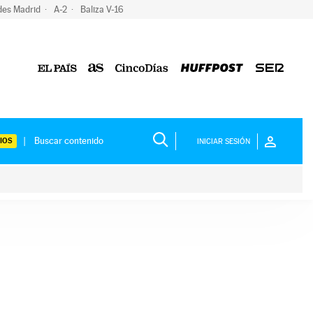
des Madrid
A-2
Baliza V-16
IOS
INICIAR SESIÓN