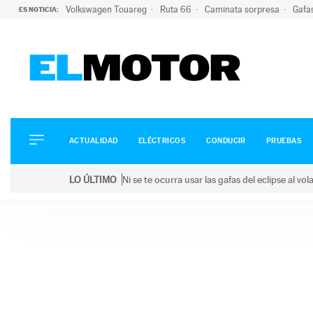
Volkswagen Touareg
Ruta 66
Caminata sorpresa
Gafa
ES NOTICIA:
ACTUALIDAD
ELÉCTRICOS
CONDUCIR
ACTUALIDAD
ELÉCTRICOS
CONDUCIR
PRUEBAS
PRUEBAS
Saltar
VIRALES
LO ÚLTIMO
Ni se te ocurra usar las gafas del eclipse al v
al
PODCAST
LO ÚLTIMO
Ni se te ocurra usar las gafas del eclipse al volant
contenido
MOTOS
TECNOLOGÍA
SUPERCOCHES
MOTORTV
PREMIOS
SERVICIOS