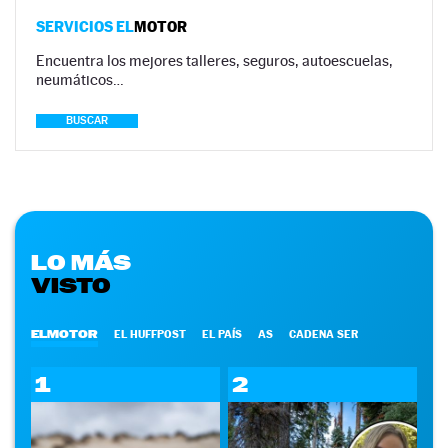
SERVICIOS EL
MOTOR
Encuentra los mejores talleres, seguros, autoescuelas,
neumáticos…
BUSCAR
LO MÁS
VISTO
ELMOTOR
EL HUFFPOST
EL PAÍS
AS
CADENA SER
1
2