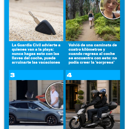
La Guardia Civil advierte a
Volvió de una caminata de
quienes van a la playa:
cuatro kilómetros y
nunca hagas esto con las
cuando regresa al coche
llaves del coche, puede
se encuentra con esto: no
arruinarte las vacaciones
podía creer la 'sorpresa'
3
4