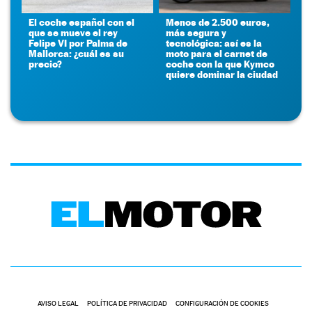
El coche español con el
Menos de 2.500 euros,
que se mueve el rey
más segura y
Felipe VI por Palma de
tecnológica: así es la
Mallorca: ¿cuál es su
moto para el carnet de
precio?
coche con la que Kymco
quiere dominar la ciudad
AVISO LEGAL
POLÍTICA DE PRIVACIDAD
CONFIGURACIÓN DE COOKIES