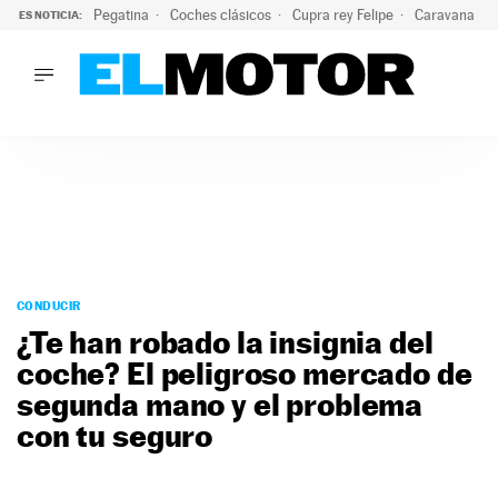
Pegatina
Coches clásicos
Cupra rey Felipe
Caravana lig
ES NOTICIA:
LO ÚLTIMO
¿Conocías esta pegatina de moda?: puede salvar tu coche d
LO ÚLTIMO
¿Conocías esta pegatina de moda?: puede salvar tu coche de
ACTUALIDAD
ELÉCTRICOS
CONDUCIR
PRUEBAS
Saltar
VIRALES
al
CONDUCIR
PODCAST
contenido
¿Te han robado la insignia del
MOTOS
coche? El peligroso mercado de
TECNOLOGÍA
segunda mano y el problema
SUPERCOCHES
MOTORTV
con tu seguro
PREMIOS
SERVICIOS