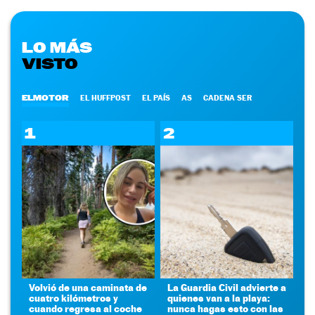
LO MÁS
VISTO
ELMOTOR
EL HUFFPOST
EL PAÍS
AS
CADENA SER
1
2
Volvió de una caminata de
La Guardia Civil advierte a
cuatro kilómetros y
quienes van a la playa:
cuando regresa al coche
nunca hagas esto con las