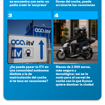
se encuentra con esto: no
llaves del coche, puede
podía creer la 'sorpresa'
arruinarte las vacaciones
3
4
¿Se puede pasar la ITV en
Menos de 2.500 euros,
una comunidad autónoma
más segura y
distinta a la de
tecnológica: así es la
matriculación del coche
moto para el carnet de
si te toca en vacaciones?
coche con la que Kymco
quiere dominar la ciudad