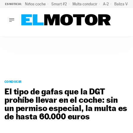
Niños coche
Smart #2
Multa conducir
A-2
Baliza V-1
ES NOTICIA:
LO ÚLTIMO
El probable colapso tras el eclipse: la DGT prevé un millón 
LO ÚLTIMO
El probable colapso tras el eclipse: la DGT prevé un millón 
ACTUALIDAD
ELÉCTRICOS
CONDUCIR
PRUEBAS
Saltar
VIRALES
al
CONDUCIR
PODCAST
contenido
El tipo de gafas que la DGT
MOTOS
prohíbe llevar en el coche: sin
TECNOLOGÍA
un permiso especial, la multa es
SUPERCOCHES
MOTORTV
de hasta 60.000 euros
PREMIOS
SERVICIOS