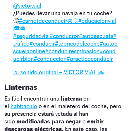
@victor.vial
¿Puedes llevar una navaja en tu coche?
🤔
#carnetdeconducir🚘💨
#educacionvial
🎓🚘
#seguridadvial
#conductor
#autoescuela
#
trafico
#conducir
#teoricodelcoche
#autoe
scuelaonline
#conduciresmipasion
#cond
ucirbien
#conduccion
#practicoconducir
♬ sonido original – VICTOR VIAL 🚗
Linternas
Es fácil encontrar una
linterna
en
el
habitáculo
o en el maletero del coche, pero
su presencia estará vetada si han
sido
modificadas para cegar
o
emitir
descargas eléctricas.
En este caso, las