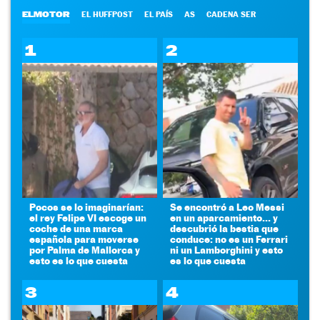
ELMOTOR
EL HUFFPOST
EL PAÍS
AS
CADENA SER
1
2
Pocos se lo imaginarían:
Se encontró a Leo Messi
el rey Felipe VI escoge un
en un aparcamiento... y
coche de una marca
descubrió la bestia que
española para moverse
conduce: no es un Ferrari
por Palma de Mallorca y
ni un Lamborghini y esto
esto es lo que cuesta
es lo que cuesta
3
4