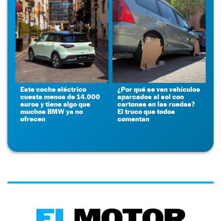
Este coche eléctrico
¿Por qué se ven vehículos
cuesta menos de 14.000
aparcados al sol con
euros y tiene algo que
cartones en las ruedas?
muchos BMW ya no
El truco que todos
ofrecen
comentan