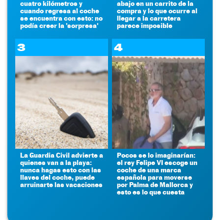
cuatro kilómetros y
abajo en un carrito de la
cuando regresa al coche
compra y lo que ocurre al
se encuentra con esto: no
llegar a la carretera
podía creer la 'sorpresa'
parece imposible
3
4
La Guardia Civil advierte a
Pocos se lo imaginarían:
quienes van a la playa:
el rey Felipe VI escoge un
nunca hagas esto con las
coche de una marca
llaves del coche, puede
española para moverse
arruinarte las vacaciones
por Palma de Mallorca y
esto es lo que cuesta