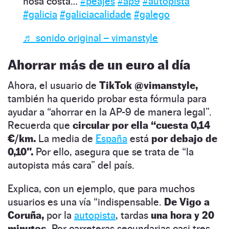
nosa costa…
#peajes
#ap9
#autopista
#galicia
#galiciacalidade
#galego
♬ sonido original – vimanstyle
Ahorrar más de un euro al día
Ahora, el usuario de
TikTok @vimanstyle,
también ha querido probar esta fórmula para
ayudar a “ahorrar en la AP-9 de manera legal”.
Recuerda que
circular por ella “cuesta 0,14
€/km.
La media de
España
está
por debajo de
0,10”.
Por ello, asegura que se trata de “la
autopista más cara” del país.
Explica, con un ejemplo, que para muchos
usuarios es una vía “indispensable.
De Vigo a
Coruña,
por la
autopista
, tardas
una hora y 20
minutos.
Por carreteras secundarias casi tres