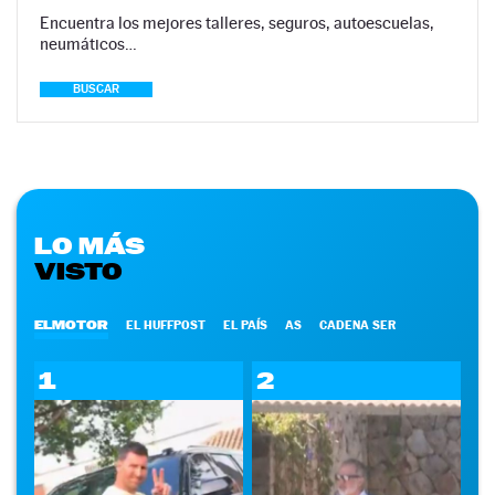
Encuentra los mejores talleres, seguros, autoescuelas,
neumáticos…
BUSCAR
LO MÁS
VISTO
ELMOTOR
EL HUFFPOST
EL PAÍS
AS
CADENA SER
1
2