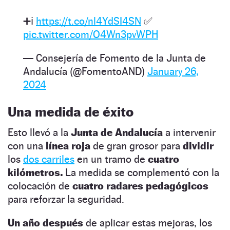
➕ℹ️
https://t.co/nl4YdSI4SN
✅
pic.twitter.com/O4Wn3pvWPH
— Consejería de Fomento de la Junta de
Andalucía (@FomentoAND)
January 26,
2024
Una medida de éxito
Esto llevó a la
Junta de Andalucía
a intervenir
con una
línea roja
de gran grosor para
dividir
los
dos carriles
en un tramo de
cuatro
kilómetros.
La medida se complementó con la
colocación de
cuatro radares pedagógicos
para reforzar la seguridad.
Un año después
de aplicar estas mejoras, los