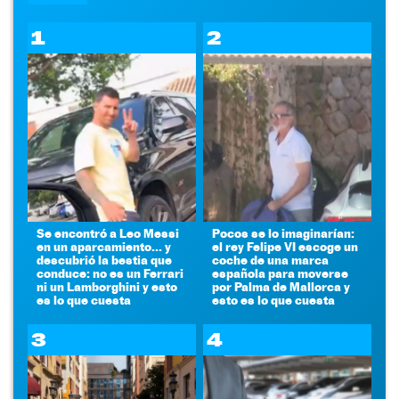
1
2
Se encontró a Leo Messi
Pocos se lo imaginarían:
en un aparcamiento... y
el rey Felipe VI escoge un
descubrió la bestia que
coche de una marca
conduce: no es un Ferrari
española para moverse
ni un Lamborghini y esto
por Palma de Mallorca y
es lo que cuesta
esto es lo que cuesta
3
4