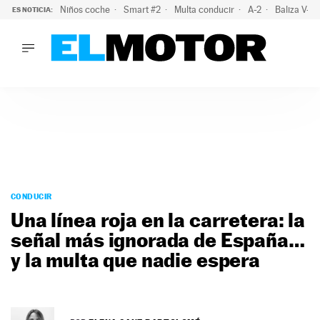
Niños coche
Smart #2
Multa conducir
A-2
Baliza V-1
ES NOTICIA:
LO ÚLTIMO
El probable colapso tras el eclipse: la DGT prevé un millón 
LO ÚLTIMO
El probable colapso tras el eclipse: la DGT prevé un millón 
ACTUALIDAD
ELÉCTRICOS
CONDUCIR
PRUEBAS
Saltar
VIRALES
al
CONDUCIR
PODCAST
contenido
Una línea roja en la carretera: la
MOTOS
señal más ignorada de España…
TECNOLOGÍA
y la multa que nadie espera
SUPERCOCHES
MOTORTV
PREMIOS
SERVICIOS