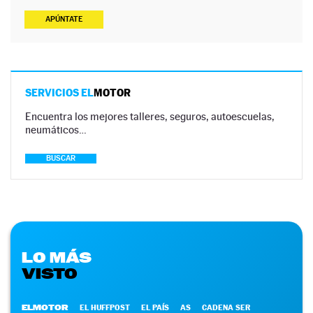
APÚNTATE
SERVICIOS EL
MOTOR
Encuentra los mejores talleres, seguros, autoescuelas,
neumáticos…
BUSCAR
LO MÁS
VISTO
ELMOTOR
EL HUFFPOST
EL PAÍS
AS
CADENA SER