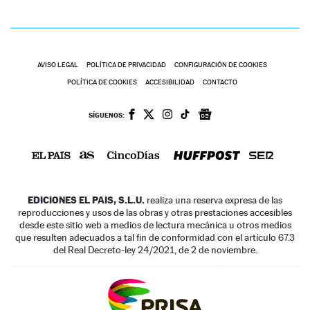
AVISO LEGAL
POLÍTICA DE PRIVACIDAD
CONFIGURACIÓN DE COOKIES
POLÍTICA DE COOKIES
ACCESIBILIDAD
CONTACTO
SÍGUENOS:
EDICIONES EL PAIS, S.L.U.
realiza una reserva expresa de las
reproducciones y usos de las obras y otras prestaciones accesibles
desde este sitio web a medios de lectura mecánica u otros medios
que resulten adecuados a tal fin de conformidad con el artículo 67.3
del Real Decreto-ley 24/2021, de 2 de noviembre.