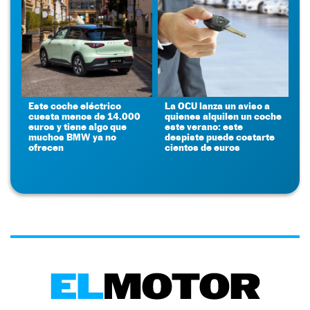
Este coche eléctrico
La OCU lanza un aviso a
cuesta menos de 14.000
quienes alquilen un coche
euros y tiene algo que
este verano: este
muchos BMW ya no
despiste puede costarte
ofrecen
cientos de euros