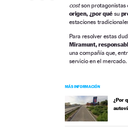
cost
son protagonistas 
origen, ¿por qué
su
pr
estaciones tradicionale
Para resolver estas dud
Miramunt, responsab
una compañía que, entre
servicio en el mercado.
MÁS INFORMACIÓN
¿Por q
autoví