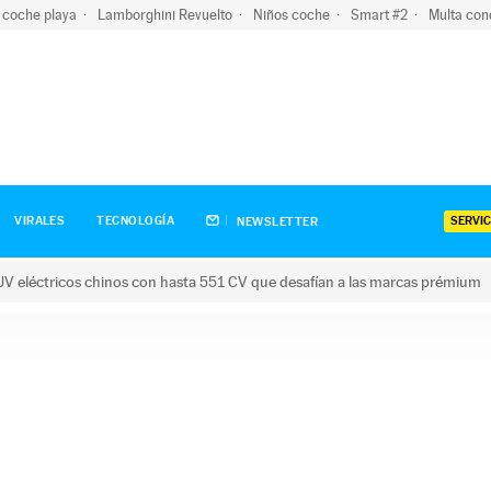
 coche playa
Lamborghini Revuelto
Niños coche
Smart #2
Multa con
SERVIC
VIRALES
TECNOLOGÍA
NEWSLETTER
V eléctricos chinos con hasta 551 CV que desafían a las marcas prémium
tricos chinos con hasta 551 CV que desafían a las marcas prém