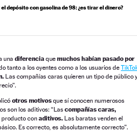
 el depósito con gasolina de 98: ¿es tirar el dinero?
la una
diferencia
que
muchos habían pasado por
do tanto a los oyentes como a los usuarios de
TikTo
n.
Las compañías caras quieren un tipo de público 
recio”.
plicó
otros motivos
que sí conocen numerosos
los son los aditivos: “Las
compañías caras,
l producto con
aditivos.
Las baratas venden el
ásico. Es correcto, es absolutamente correcto”.