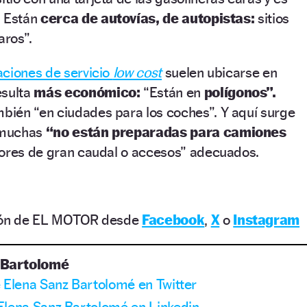
. Están
cerca de autovías, de autopistas:
sitios
aros”.
aciones de servicio
low cost
suelen ubicarse en
esulta
más económico:
“Están en
polígonos”.
ién “en ciudades para los coches”. Y aquí surge
e muchas
“no están preparadas para camiones
dores de gran caudal o accesos” adecuados.
ción de EL MOTOR desde
Facebook
,
X
o
Instagram
 Bartolomé
e Elena Sanz Bartolomé en Twitter
 Elena Sanz Bartolomé en Linkedin