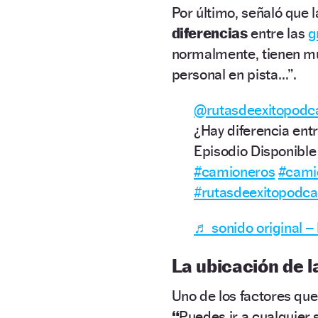
Por último, señaló que 
diferencias
entre las
g
normalmente, tienen muc
personal en pista…”.
@rutasdeexitopodc
¿Hay diferencia entr
Episodio Disponible
#camioneros
#cami
#rutasdeexitopodca
♬ sonido original – 
La ubicación de l
Uno de los factores que
“
Puedes ir a cualquier s