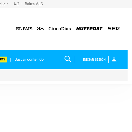
ducir
A-2
Baliza V-16
IOS
INICIAR SESIÓN
ium