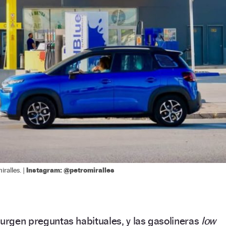
Instagram: @petromiralles
ralles. |
surgen preguntas habituales, y las gasolineras
low