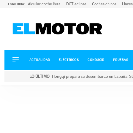
Alquilar coche Ibiza
DGT eclipse
Coches chinos
Llaves
ES NOTICIA:
ACTUALIDAD
ELÉCTRICOS
CONDUCIR
ACTUALIDAD
ELÉCTRICOS
CONDUCIR
PRUEBAS
PRUEBAS
Saltar
VIRALES
LO ÚLTIMO
Hongqi prepara su desembarco en España: SU
al
PODCAST
LO ÚLTIMO
Hongqi prepara su desembarco en España: SUV eléc
contenido
MOTOS
TECNOLOGÍA
SUPERCOCHES
MOTORTV
PREMIOS
SERVICIOS