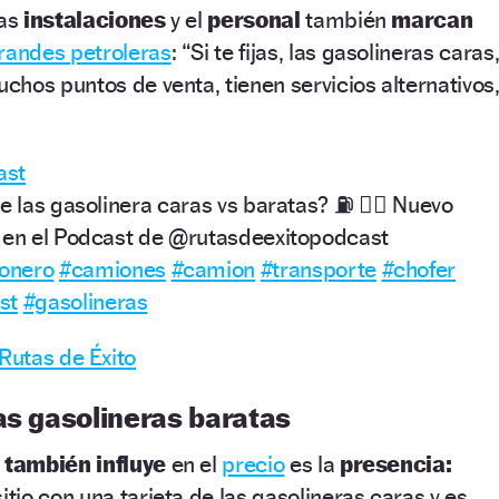
las
instalaciones
y el
personal
también
marcan
randes petroleras
: “Si te fijas, las gasolineras caras
hos puntos de venta, tienen servicios alternativos
ast
e las gasolinera caras vs baratas? ⛽️ 👉🏼 Nuevo
 en el Podcast de @rutasdeexitopodcast
onero
#camiones
#camion
#transporte
#chofer
st
#gasolineras
Rutas de Éxito
as gasolineras baratas
también influye
en el
precio
es la
presencia:
itio con una tarjeta de las gasolineras caras y es