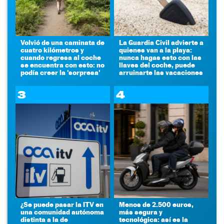
Volvió de una caminata de
La Guardia Civil advierte a
cuatro kilómetros y
quienes van a la playa:
cuando regresa al coche
nunca hagas esto con las
se encuentra con esto: no
llaves del coche, puede
podía creer la 'sorpresa'
arruinarte las vacaciones
3
4
¿Se puede pasar la ITV en
Menos de 2.500 euros,
una comunidad autónoma
más segura y
distinta a la de
tecnológica: así es la