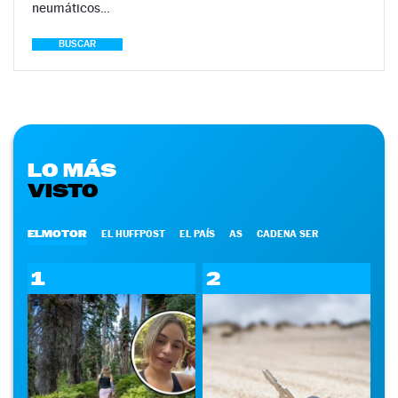
neumáticos…
BUSCAR
LO MÁS
VISTO
ELMOTOR
EL HUFFPOST
EL PAÍS
AS
CADENA SER
1
2