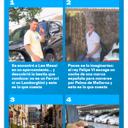
1
2
Se encontró a Leo Messi
Pocos se lo imaginarían:
en un aparcamiento... y
el rey Felipe VI escoge un
descubrió la bestia que
coche de una marca
conduce: no es un Ferrari
española para moverse
ni un Lamborghini y esto
por Palma de Mallorca y
es lo que cuesta
esto es lo que cuesta
3
4