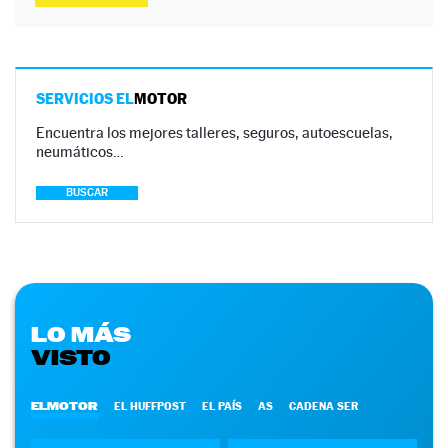
SERVICIOS EL
MOTOR
Encuentra los mejores talleres, seguros, autoescuelas,
neumáticos…
BUSCAR
LO MÁS
VISTO
ELMOTOR
EL HUFFPOST
EL PAÍS
AS
CADENA SER