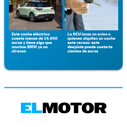
Este coche eléctrico
La OCU lanza un aviso a
cuesta menos de 14.000
quienes alquilen un coche
euros y tiene algo que
este verano: este
muchos BMW ya no
despiste puede costarte
ofrecen
cientos de euros