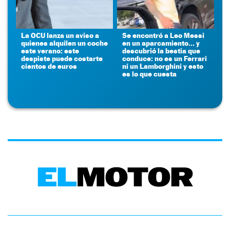
La OCU lanza un aviso a
Se encontró a Leo Messi
quienes alquilen un coche
en un aparcamiento... y
este verano: este
descubrió la bestia que
despiste puede costarte
conduce: no es un Ferrari
cientos de euros
ni un Lamborghini y esto
es lo que cuesta