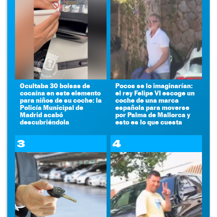
Ocultaba 30 bolsas de
Pocos se lo imaginarían:
cocaína en este elemento
el rey Felipe VI escoge un
para niños de su coche: la
coche de una marca
Policía Municipal de
española para moverse
Madrid acabó
por Palma de Mallorca y
descubriéndola
esto es lo que cuesta
3
4