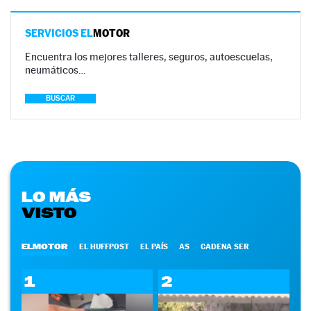
SERVICIOS EL
MOTOR
Encuentra los mejores talleres, seguros, autoescuelas,
neumáticos…
BUSCAR
LO MÁS
VISTO
ELMOTOR
EL HUFFPOST
EL PAÍS
AS
CADENA SER
1
2