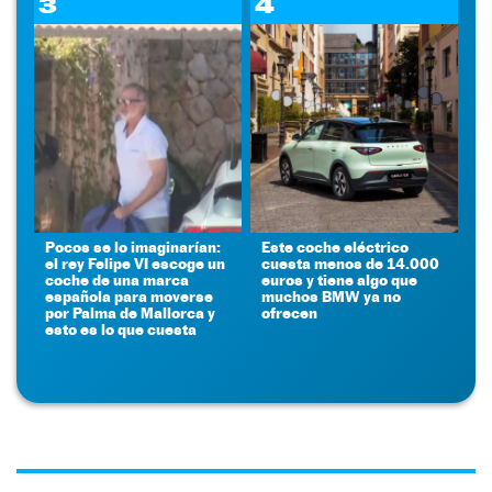
3
4
Pocos se lo imaginarían:
Este coche eléctrico
el rey Felipe VI escoge un
cuesta menos de 14.000
coche de una marca
euros y tiene algo que
española para moverse
muchos BMW ya no
por Palma de Mallorca y
ofrecen
esto es lo que cuesta