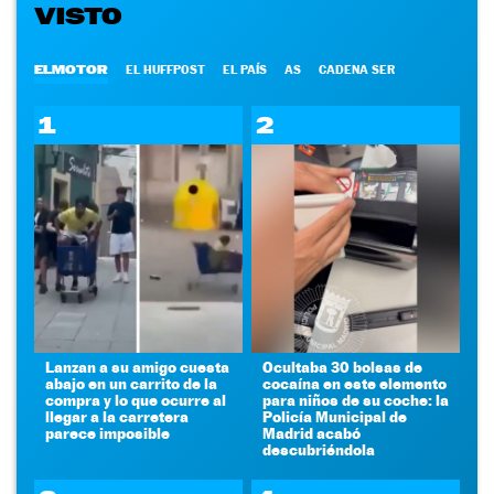
VISTO
ELMOTOR
EL HUFFPOST
EL PAÍS
AS
CADENA SER
1
2
Lanzan a su amigo cuesta
Ocultaba 30 bolsas de
abajo en un carrito de la
cocaína en este elemento
compra y lo que ocurre al
para niños de su coche: la
llegar a la carretera
Policía Municipal de
parece imposible
Madrid acabó
descubriéndola