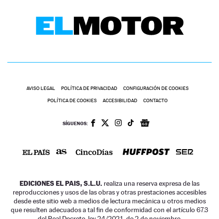
AVISO LEGAL
POLÍTICA DE PRIVACIDAD
CONFIGURACIÓN DE COOKIES
POLÍTICA DE COOKIES
ACCESIBILIDAD
CONTACTO
SÍGUENOS:
EDICIONES EL PAIS, S.L.U.
realiza una reserva expresa de las
reproducciones y usos de las obras y otras prestaciones accesibles
desde este sitio web a medios de lectura mecánica u otros medios
que resulten adecuados a tal fin de conformidad con el artículo 67.3
del Real Decreto-ley 24/2021, de 2 de noviembre.