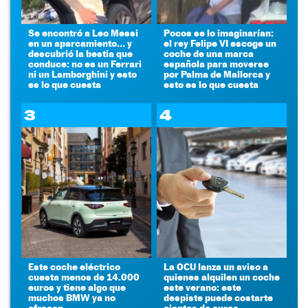
Se encontró a Leo Messi
Pocos se lo imaginarían:
en un aparcamiento... y
el rey Felipe VI escoge un
descubrió la bestia que
coche de una marca
conduce: no es un Ferrari
española para moverse
ni un Lamborghini y esto
por Palma de Mallorca y
es lo que cuesta
esto es lo que cuesta
3
4
Este coche eléctrico
La OCU lanza un aviso a
cuesta menos de 14.000
quienes alquilen un coche
euros y tiene algo que
este verano: este
muchos BMW ya no
despiste puede costarte
ofrecen
cientos de euros