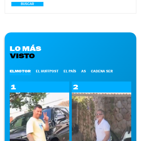
BUSCAR
LO MÁS
VISTO
ELMOTOR
EL HUFFPOST
EL PAÍS
AS
CADENA SER
1
2