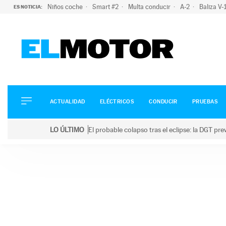
Niños coche
Smart #2
Multa conducir
A-2
Baliza V
ES NOTICIA:
ACTUALIDAD
ELÉCTRICOS
CONDUCIR
ACTUALIDAD
ELÉCTRICOS
CONDUCIR
PRUEBAS
PRUEBAS
Saltar
VIRALES
LO ÚLTIMO
El probable colapso tras el eclipse: la DGT p
al
PODCAST
LO ÚLTIMO
El probable colapso tras el eclipse: la DGT prevé u
contenido
MOTOS
TECNOLOGÍA
SUPERCOCHES
MOTORTV
PREMIOS
SERVICIOS