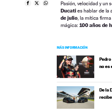
Pasión, velocidad y un
Ducati
es hablar de la 
de julio
, la mítica firm
mágica:
100 años de h
MÁS INFORMACIÓN
Pedro 
no es 
De la 
recibe