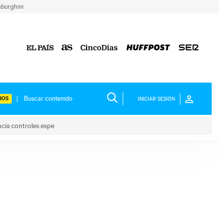
borghini
IOS
INICIAR SESIÓN
ncia controles espe
 y anuncia controles espe