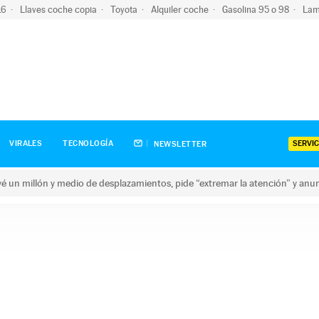
-16
Llaves coche copia
Toyota
Alquiler coche
Gasolina 95 o 98
Lam
SERVIC
VIRALES
TECNOLOGÍA
NEWSLETTER
revé un millón y medio de desplazamientos, pide “extremar la atención” y anu
n millón y medio de desplazamientos, pide “extremar la atención”