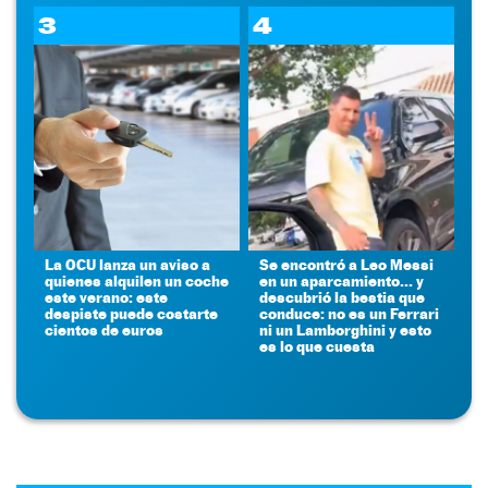
3
4
La OCU lanza un aviso a
Se encontró a Leo Messi
quienes alquilen un coche
en un aparcamiento... y
este verano: este
descubrió la bestia que
despiste puede costarte
conduce: no es un Ferrari
cientos de euros
ni un Lamborghini y esto
es lo que cuesta