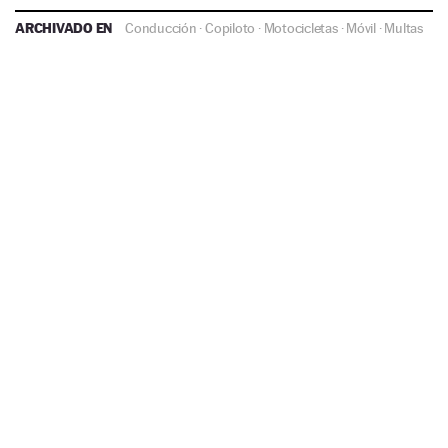
ARCHIVADO EN
Conducción
·
Copiloto
·
Motocicletas
·
Móvil
·
Multas