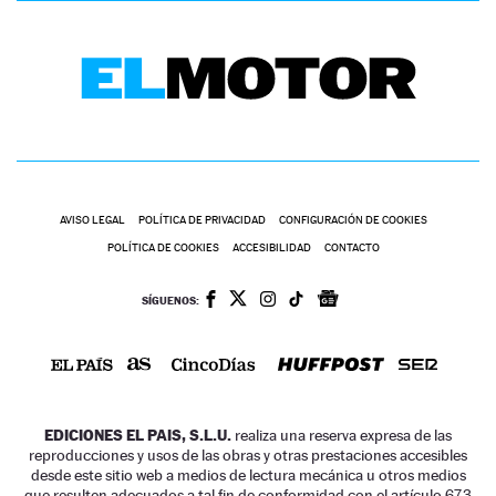
AVISO LEGAL
POLÍTICA DE PRIVACIDAD
CONFIGURACIÓN DE COOKIES
POLÍTICA DE COOKIES
ACCESIBILIDAD
CONTACTO
SÍGUENOS:
EDICIONES EL PAIS, S.L.U.
realiza una reserva expresa de las
reproducciones y usos de las obras y otras prestaciones accesibles
desde este sitio web a medios de lectura mecánica u otros medios
que resulten adecuados a tal fin de conformidad con el artículo 67.3