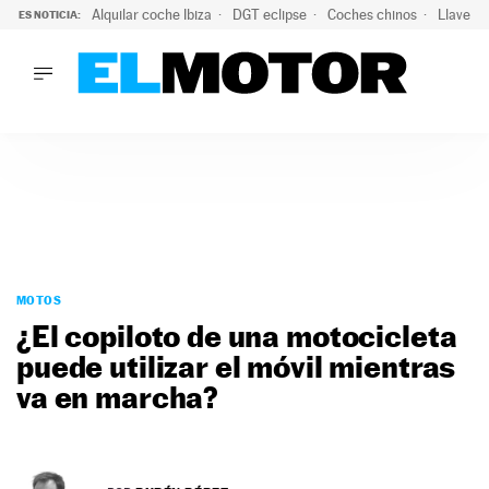
Alquilar coche Ibiza
DGT eclipse
Coches chinos
Llaves 
ES NOTICIA:
LO ÚLTIMO
Hongqi prepara su desembarco en España: SUV eléctricos c
LO ÚLTIMO
Hongqi prepara su desembarco en España: SUV eléctricos c
ACTUALIDAD
ELÉCTRICOS
CONDUCIR
PRUEBAS
Saltar
VIRALES
al
MOTOS
PODCAST
contenido
¿El copiloto de una motocicleta
MOTOS
puede utilizar el móvil mientras
TECNOLOGÍA
va en marcha?
SUPERCOCHES
MOTORTV
PREMIOS
SERVICIOS