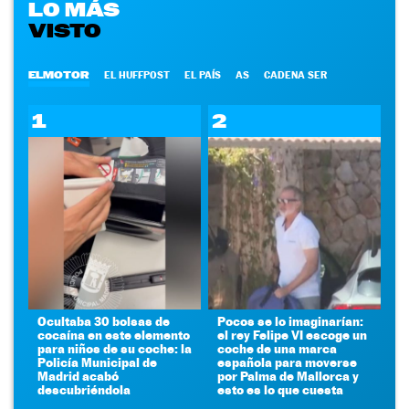
LO MÁS
VISTO
ELMOTOR
EL HUFFPOST
EL PAÍS
AS
CADENA SER
1
2
Ocultaba 30 bolsas de
Pocos se lo imaginarían:
cocaína en este elemento
el rey Felipe VI escoge un
para niños de su coche: la
coche de una marca
Policía Municipal de
española para moverse
Madrid acabó
por Palma de Mallorca y
descubriéndola
esto es lo que cuesta