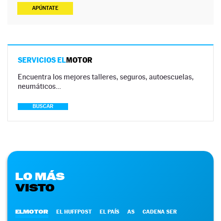
APÚNTATE
SERVICIOS EL
MOTOR
Encuentra los mejores talleres, seguros, autoescuelas,
neumáticos…
BUSCAR
LO MÁS
VISTO
ELMOTOR
EL HUFFPOST
EL PAÍS
AS
CADENA SER