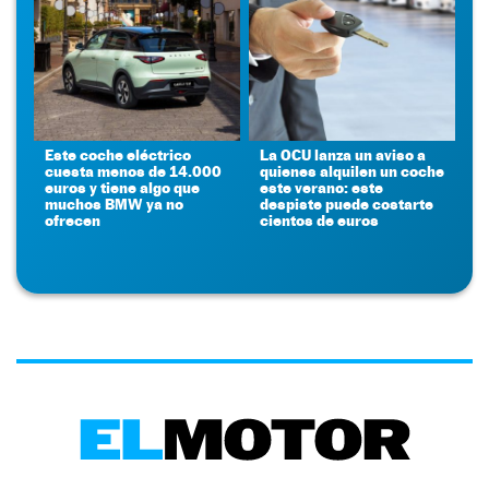
Este coche eléctrico
La OCU lanza un aviso a
cuesta menos de 14.000
quienes alquilen un coche
euros y tiene algo que
este verano: este
muchos BMW ya no
despiste puede costarte
ofrecen
cientos de euros