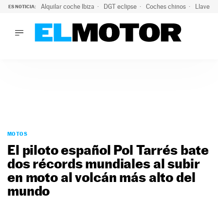
Alquilar coche Ibiza
DGT eclipse
Coches chinos
Llaves 
ES NOTICIA:
LO ÚLTIMO
El probable colapso tras el eclipse: la DGT prevé un millón 
LO ÚLTIMO
El probable colapso tras el eclipse: la DGT prevé un millón 
ACTUALIDAD
ELÉCTRICOS
CONDUCIR
PRUEBAS
Saltar
VIRALES
al
MOTOS
PODCAST
contenido
El piloto español Pol Tarrés bate
MOTOS
dos récords mundiales al subir
TECNOLOGÍA
en moto al volcán más alto del
SUPERCOCHES
MOTORTV
mundo
PREMIOS
SERVICIOS