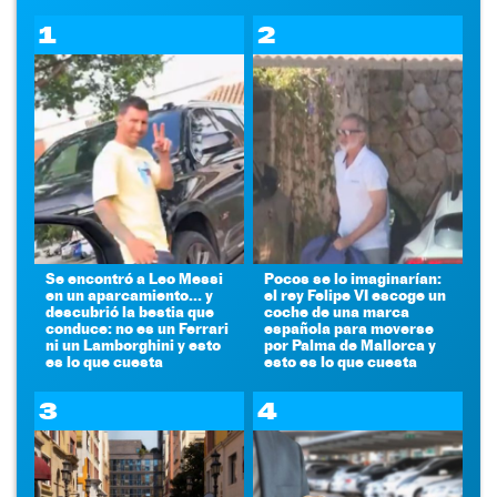
1
2
Se encontró a Leo Messi
Pocos se lo imaginarían:
en un aparcamiento... y
el rey Felipe VI escoge un
descubrió la bestia que
coche de una marca
conduce: no es un Ferrari
española para moverse
ni un Lamborghini y esto
por Palma de Mallorca y
es lo que cuesta
esto es lo que cuesta
3
4