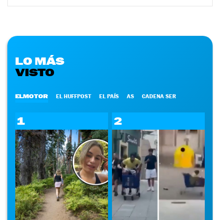
LO MÁS
VISTO
ELMOTOR
EL HUFFPOST
EL PAÍS
AS
CADENA SER
1
2