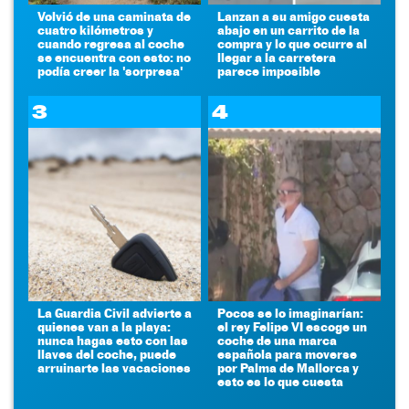
Volvió de una caminata de
Lanzan a su amigo cuesta
cuatro kilómetros y
abajo en un carrito de la
cuando regresa al coche
compra y lo que ocurre al
se encuentra con esto: no
llegar a la carretera
podía creer la 'sorpresa'
parece imposible
3
4
La Guardia Civil advierte a
Pocos se lo imaginarían:
quienes van a la playa:
el rey Felipe VI escoge un
nunca hagas esto con las
coche de una marca
llaves del coche, puede
española para moverse
arruinarte las vacaciones
por Palma de Mallorca y
esto es lo que cuesta