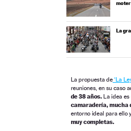
moter
La gra
La propuesta de
‘La Le
reuniones, en su caso 
de 38 años.
La idea es
camaradería, mucha d
entorno ideal para ello
muy completas.