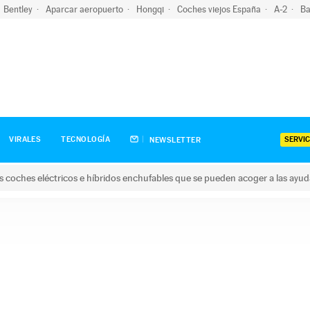
Bentley
Aparcar aeropuerto
Hongqi
Coches viejos España
A-2
Ba
SERVIC
VIRALES
TECNOLOGÍA
NEWSLETTER
s coches eléctricos e híbridos enchufables que se pueden acoger a las ayu
hes eléctricos e híbridos enchufables que se pueden acoger a la