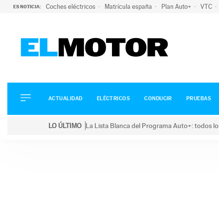
Coches eléctricos
Matrícula españa
Plan Auto+
VTC
ES NOTICIA:
ACTUALIDAD
ELÉCTRICOS
CONDUCIR
ACTUALIDAD
ELÉCTRICOS
CONDUCIR
PRUEBAS
PRUEBAS
Saltar
VIRALES
LO ÚLTIMO
La Lista Blanca del Programa Auto+: todos lo
al
PODCAST
LO ÚLTIMO
La Lista Blanca del Programa Auto+: todos los coc
contenido
MOTOS
TECNOLOGÍA
SUPERCOCHES
MOTORTV
PREMIOS
SERVICIOS