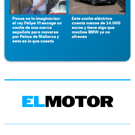
Pocos se lo imaginarían:
Este coche eléctrico
el rey Felipe VI escoge un
cuesta menos de 14.000
coche de una marca
euros y tiene algo que
española para moverse
muchos BMW ya no
por Palma de Mallorca y
ofrecen
esto es lo que cuesta