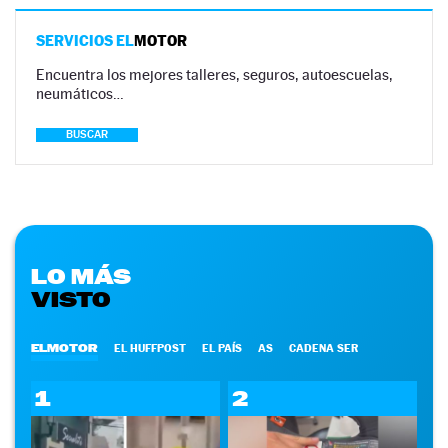
SERVICIOS EL
MOTOR
Encuentra los mejores talleres, seguros, autoescuelas,
neumáticos…
BUSCAR
LO MÁS
VISTO
ELMOTOR
EL HUFFPOST
EL PAÍS
AS
CADENA SER
1
2