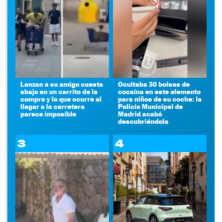
Lanzan a su amigo cuesta
Ocultaba 30 bolsas de
abajo en un carrito de la
cocaína en este elemento
compra y lo que ocurre al
para niños de su coche: la
llegar a la carretera
Policía Municipal de
parece imposible
Madrid acabó
descubriéndola
3
4