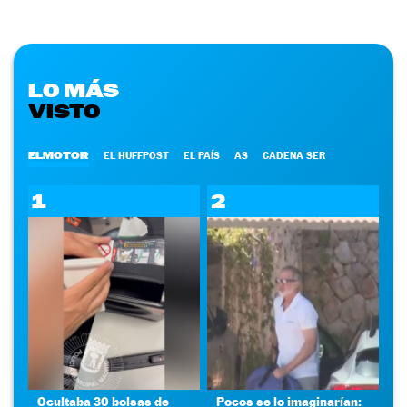
LO MÁS
VISTO
ELMOTOR
EL HUFFPOST
EL PAÍS
AS
CADENA SER
1
2
Ocultaba 30 bolsas de
Pocos se lo imaginarían: