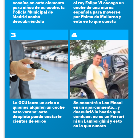
cocaína en este elemento
el rey Felipe VI escoge un
para niños de su coche: la
coche de una marca
Policía Municipal de
española para moverse
Madrid acabó
por Palma de Mallorca y
descubriéndola
esto es lo que cuesta
3
4
La OCU lanza un aviso a
Se encontró a Leo Messi
quienes alquilen un coche
en un aparcamiento... y
este verano: este
descubrió la bestia que
despiste puede costarte
conduce: no es un Ferrari
cientos de euros
ni un Lamborghini y esto
es lo que cuesta