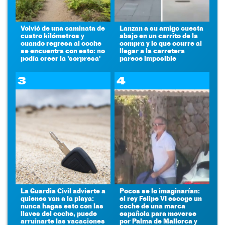
Volvió de una caminata de
Lanzan a su amigo cuesta
cuatro kilómetros y
abajo en un carrito de la
cuando regresa al coche
compra y lo que ocurre al
se encuentra con esto: no
llegar a la carretera
podía creer la 'sorpresa'
parece imposible
3
4
La Guardia Civil advierte a
Pocos se lo imaginarían:
quienes van a la playa:
el rey Felipe VI escoge un
nunca hagas esto con las
coche de una marca
llaves del coche, puede
española para moverse
arruinarte las vacaciones
por Palma de Mallorca y