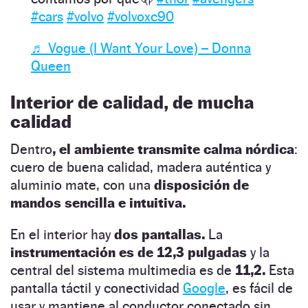
#cars
#volvo
#volvoxc90
♬ Vogue (I Want Your Love) – Donna
Queen
Interior de calidad, de mucha
calidad
Dentro
, el ambiente transmite calma nórdica
:
cuero de buena calidad, madera auténtica y
aluminio mate, con una
disposición de
mandos sencilla e intuitiva.
En el interior hay
dos pantallas.
La
instrumentación es de 12,3 pulgadas
y la
central del sistema multimedia es de
11,2.
Esta
pantalla táctil y conectividad
Google
, es fácil de
usar y mantiene al conductor conectado sin