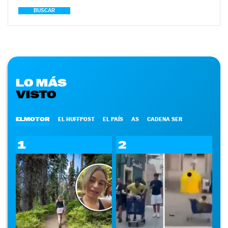
BUSCAR
LO MÁS
VISTO
ELMOTOR
EL HUFFPOST
EL PAÍS
AS
CADENA SER
1
2