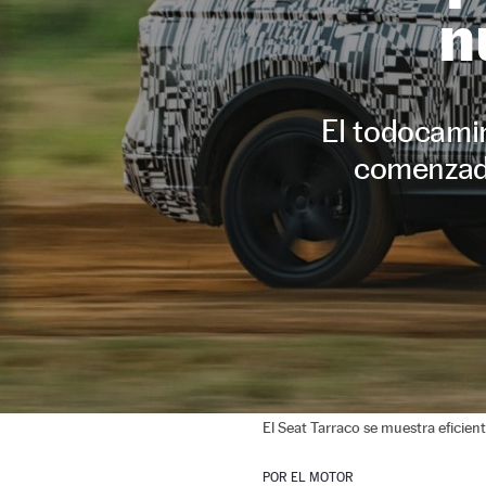
n
El todocami
comenzado
El Seat Tarraco se muestra eficient
POR
EL MOTOR