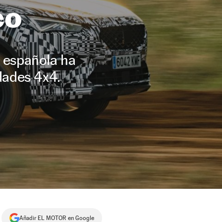
co
 española ha
dades 4x4.
Añadir EL MOTOR en Google