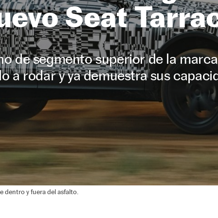
uevo Seat Tarra
no de segmento superior de la marca
 a rodar y ya demuestra sus capaci
e dentro y fuera del asfalto.