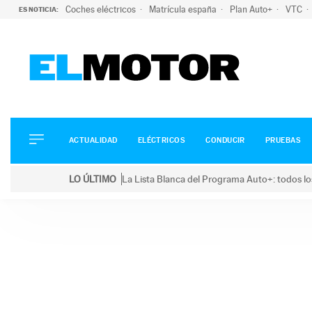
Coches eléctricos
Matrícula españa
Plan Auto+
VTC
ES NOTICIA:
ACTUALIDAD
ELÉCTRICOS
CONDUCIR
ACTUALIDAD
ELÉCTRICOS
CONDUCIR
PRUEBAS
PRUEBAS
Saltar
VIRALES
LO ÚLTIMO
La Lista Blanca del Programa Auto+: todos lo
al
PODCAST
LO ÚLTIMO
La Lista Blanca del Programa Auto+: todos los coc
contenido
MOTOS
TECNOLOGÍA
SUPERCOCHES
MOTORTV
PREMIOS
SERVICIOS