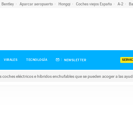
Bentley
Aparcar aeropuerto
Hongqi
Coches viejos España
A-2
Ba
SERVIC
VIRALES
TECNOLOGÍA
NEWSLETTER
s coches eléctricos e híbridos enchufables que se pueden acoger a las ayu
hes eléctricos e híbridos enchufables que se pueden acoger a la