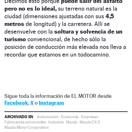
Decimos esto porque
puede salir del asfalto
pero no es lo ideal,
su terreno natural es la
ciudad (dimensiones ajustadas con sus
4,5
metros
de longitud) y la carretera. Allí se
desenvuelve con la
soltura y solvencia de un
turismo
convencional, de hecho sólo la
posición de conducción más elevada nos lleva a
recordar que estamos en un todocamino.
Sigue toda la información de EL MOTOR desde
Facebook
,
X
o
Instagram
ARCHIVADO EN
Automoción
·
Economía
·
Empresas
·
Fabricantes automóviles
·
Industria
·
Mazda
·
Mazda CX-5
·
Mazda Motor Corporation