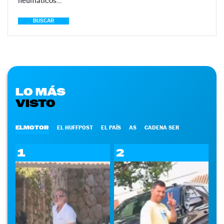
neumáticos…
BUSCAR
LO MÁS
VISTO
ELMOTOR
EL HUFFPOST
EL PAÍS
AS
CADENA SER
1
2