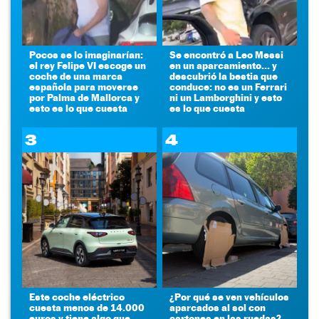
Pocos se lo imaginarían:
Se encontró a Leo Messi
el rey Felipe VI escoge un
en un aparcamiento... y
coche de una marca
descubrió la bestia que
española para moverse
conduce: no es un Ferrari
por Palma de Mallorca y
ni un Lamborghini y esto
esto es lo que cuesta
es lo que cuesta
3
4
Este coche eléctrico
¿Por qué se ven vehículos
cuesta menos de 14.000
aparcados al sol con
euros y tiene algo que
cartones en las ruedas?