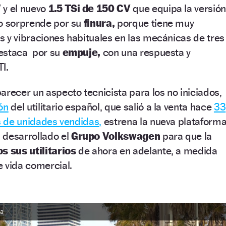
V
y el nuevo
1.5 TSi de 150 CV
que equipa la versión
ro sorprende por su
finura,
porque tiene muy
 y vibraciones habituales en las mecánicas de tres
destaca por su
empuje,
con una respuesta y
I.
arecer un aspecto tecnicista para los no iniciados,
ón
del utilitario español, que salió a la venta hace
33
es de unidades vendidas,
estrena la nueva plataform
 desarrollado el
Grupo Volkswagen
para que la
s sus utilitarios
de ahora en adelante, a medida
 vida comercial.
za