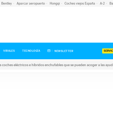
Bentley
Aparcar aeropuerto
Hongqi
Coches viejos España
A-2
Ba
SERVIC
VIRALES
TECNOLOGÍA
NEWSLETTER
s coches eléctricos e híbridos enchufables que se pueden acoger a las ayu
hes eléctricos e híbridos enchufables que se pueden acoger a la