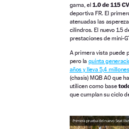
gama, el
1.0 de 115 C
deportiva FR. El prime
atenuadas las asperezas
cilindros. El nuevo 1.5 
prestaciones de mini-GT
A primera vista puede p
pero la
quinta generaci
años y lleva 5,4 millon
(chasis) MQB A0 que ha
utilicen como base
todo
que cumplan su ciclo de
Primera prueba del nuevo Seat Ibi