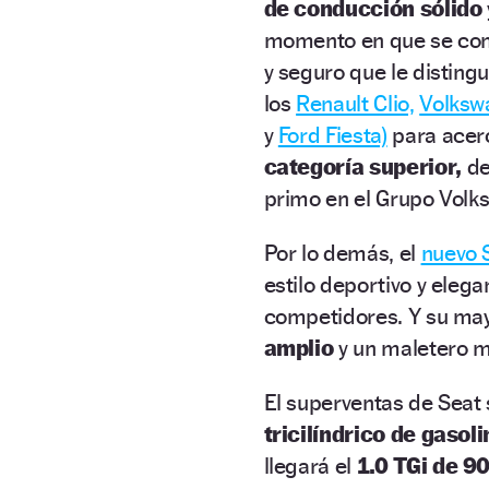
de conducción sólido
momento en que se con
y seguro que le disting
los
Renault Clio,
Volksw
y
Ford Fiesta)
para acerc
categoría superior,
de
primo en el Grupo Volk
Por lo demás, el
nuevo S
estilo deportivo y eleg
competidores. Y su may
amplio
y un maletero m
El superventas de Seat 
tricilíndrico de gasoli
llegará el
1.0 TGi de 90