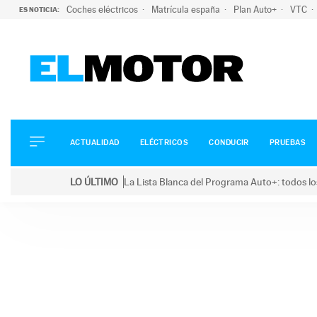
Coches eléctricos
Matrícula españa
Plan Auto+
VTC
ES NOTICIA:
ACTUALIDAD
ELÉCTRICOS
CONDUCIR
ACTUALIDAD
ELÉCTRICOS
CONDUCIR
PRUEBAS
PRUEBAS
Saltar
VIRALES
LO ÚLTIMO
La Lista Blanca del Programa Auto+: todos lo
al
PODCAST
LO ÚLTIMO
La Lista Blanca del Programa Auto+: todos los coc
contenido
MOTOS
TECNOLOGÍA
SUPERCOCHES
MOTORTV
PREMIOS
SERVICIOS