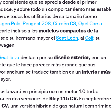
y consistente que se aprecia desde el primer
duce, y sobre todo un comportamiento más establ
ue de todos los utilitarios de su tamaño (como
agen Polo,
Peugeot 208,
Citroën C3,
Opel Corsa
arle incluso a los
modelos compactos de la
sde su hermano mayor el
Seat León,
al
Golf,
su
swagen.
eat Ibiza
destaca por su
diseño exterior,
con un
ante que le hace parecer más grande que sus
or anchura se traduce también en un
interior más
ayor.
se lanzará en principio con un motor 1.0 turbo
na
en dos versiones de
95 y 115 CV.
En septiembre
 CV,
una versión híbrida de gas natural comprimid