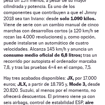
pesa un 15% menos, a pesar de su mayor
cilindrada y potencia. Es uno de los
componentes que contribuyen a que el Jimny
2018 sea tan liviano: desde
solo 1.090 kilos.
Viene de serie con un cambio manual de cinco
marchas con desarrollos cortos (a 120 km/h se
rozan las 4.000 revoluciones) y, como opción,
puede instalarse un automático de cuatro
velocidades. Alcanza 145 km/h y anuncia un
consumo medio oficial de 6,8 litros;
tras un
recorrido por autopista el ordenador marcaba
7,8, y tras las pruebas 4×4 en el campo, 7,5.
Hay tres acabados disponibles:
JX,
por 17.000
euros;
JLX,
a partir de 18.795 y,
Mode 3,
desde
20.820. Suzuki, al menos por el momento, no
ofrecerá descuentos. El primero viene ya con
seis airbags, control de estabilidad ESP,
aire