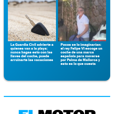
La Guardia Civil advierte a
Pocos se lo imaginarían:
quienes van a la playa:
el rey Felipe VI escoge un
nunca hagas esto con las
coche de una marca
llaves del coche, puede
española para moverse
arruinarte las vacaciones
por Palma de Mallorca y
esto es lo que cuesta