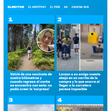
ELMOTOR
EL HUFFPOST
EL PAÍS
AS
CADENA SER
1
2
Volvió de una caminata de
Lanzan a su amigo cuesta
cuatro kilómetros y
abajo en un carrito de la
cuando regresa al coche
compra y lo que ocurre al
se encuentra con esto: no
llegar a la carretera
podía creer la 'sorpresa'
parece imposible
3
4