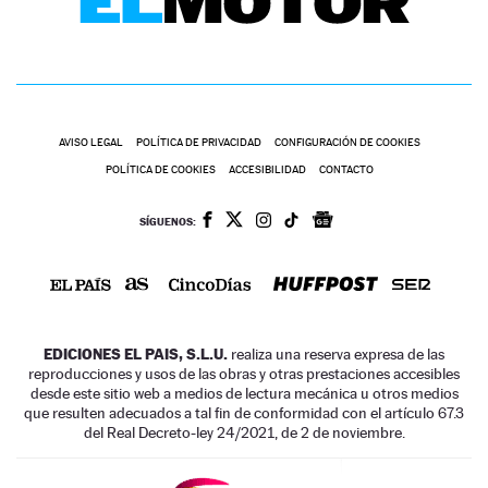
AVISO LEGAL
POLÍTICA DE PRIVACIDAD
CONFIGURACIÓN DE COOKIES
POLÍTICA DE COOKIES
ACCESIBILIDAD
CONTACTO
SÍGUENOS:
EDICIONES EL PAIS, S.L.U.
realiza una reserva expresa de las
reproducciones y usos de las obras y otras prestaciones accesibles
desde este sitio web a medios de lectura mecánica u otros medios
que resulten adecuados a tal fin de conformidad con el artículo 67.3
del Real Decreto-ley 24/2021, de 2 de noviembre.