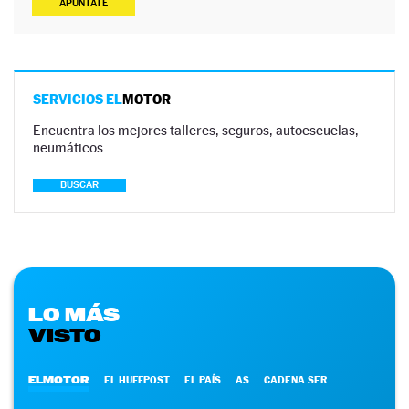
APÚNTATE
SERVICIOS EL
MOTOR
Encuentra los mejores talleres, seguros, autoescuelas,
neumáticos…
BUSCAR
LO MÁS
VISTO
ELMOTOR
EL HUFFPOST
EL PAÍS
AS
CADENA SER