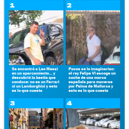
1
2
Se encontró a Leo Messi
Pocos se lo imaginarían:
en un aparcamiento... y
el rey Felipe VI escoge un
descubrió la bestia que
coche de una marca
conduce: no es un Ferrari
española para moverse
ni un Lamborghini y esto
por Palma de Mallorca y
es lo que cuesta
esto es lo que cuesta
3
4