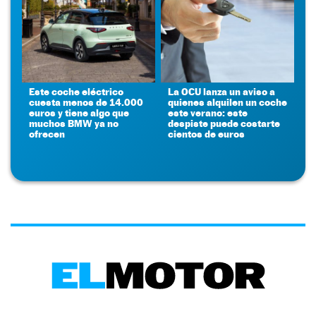
Este coche eléctrico
La OCU lanza un aviso a
cuesta menos de 14.000
quienes alquilen un coche
euros y tiene algo que
este verano: este
muchos BMW ya no
despiste puede costarte
ofrecen
cientos de euros