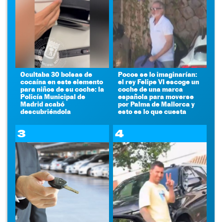
Ocultaba 30 bolsas de
Pocos se lo imaginarían:
cocaína en este elemento
el rey Felipe VI escoge un
para niños de su coche: la
coche de una marca
Policía Municipal de
española para moverse
Madrid acabó
por Palma de Mallorca y
descubriéndola
esto es lo que cuesta
3
4