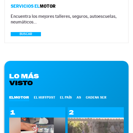
SERVICIOS EL
MOTOR
Encuentra los mejores talleres, seguros, autoescuelas,
neumáticos…
BUSCAR
LO MÁS
VISTO
ELMOTOR
EL HUFFPOST
EL PAÍS
AS
CADENA SER
1
2