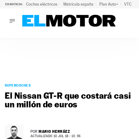
Coches eléctricos
Matrícula españa
Plan Auto+
VTC
ES NOTICIA:
LO ÚLTIMO
La Lista Blanca del Programa Auto+: todos los coches eléct
LO ÚLTIMO
La Lista Blanca del Programa Auto+: todos los coches eléctr
ACTUALIDAD
ELÉCTRICOS
CONDUCIR
PRUEBAS
Saltar
VIRALES
al
SUPERCOCHES
PODCAST
contenido
El Nissan GT-R que costará casi
MOTOS
un millón de euros
TECNOLOGÍA
SUPERCOCHES
MOTORTV
PREMIOS
MARIO HERRÁEZ
POR
SERVICIOS
ACTUALIZADO 10 JUL 18 - 13: 36