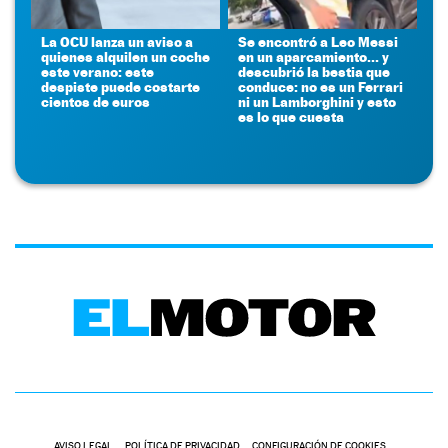
La OCU lanza un aviso a
Se encontró a Leo Messi
quienes alquilen un coche
en un aparcamiento... y
este verano: este
descubrió la bestia que
despiste puede costarte
conduce: no es un Ferrari
cientos de euros
ni un Lamborghini y esto
es lo que cuesta
AVISO LEGAL
POLÍTICA DE PRIVACIDAD
CONFIGURACIÓN DE COOKIES