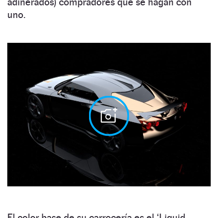
adinerados) compradores que se hagan con
uno.
El color base de su carrocería es el ‘Liquid