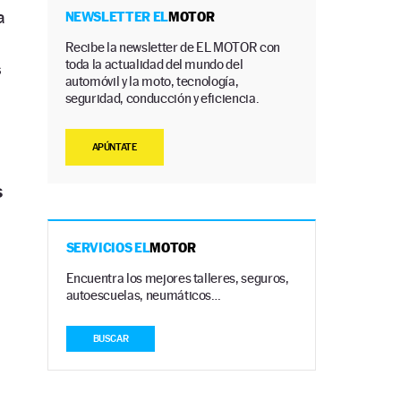
a
NEWSLETTER EL
MOTOR
Recibe la newsletter de EL MOTOR con
toda la actualidad del mundo del
s
automóvil y la moto, tecnología,
seguridad, conducción y eficiencia.
APÚNTATE
s
SERVICIOS EL
MOTOR
Encuentra los mejores talleres, seguros,
autoescuelas, neumáticos…
BUSCAR