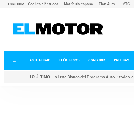
Coches eléctricos
Matrícula españa
Plan Auto+
VTC
ES NOTICIA:
ACTUALIDAD
ELÉCTRICOS
CONDUCIR
ACTUALIDAD
ELÉCTRICOS
CONDUCIR
PRUEBAS
PRUEBAS
Saltar
VIRALES
LO ÚLTIMO
La Lista Blanca del Programa Auto+: todos lo
al
PODCAST
LO ÚLTIMO
La Lista Blanca del Programa Auto+: todos los coc
contenido
MOTOS
TECNOLOGÍA
SUPERCOCHES
MOTORTV
PREMIOS
SERVICIOS