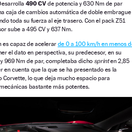
Desarrolla
490 CV
de potencia y 630 Nm de par
una caja de cambios automática de doble embrague
do toda su fuerza al eje trasero. Con el pack Z51
sor sube a 495 CV y 637 Nm.
n es capaz de acelerar
de 0 a 100 km/h en menos d
er el dato en perspectiva, su predecesor, en su
 y 969 Nm de par, completaba dicho
sprint
en 2,85
r en cuenta que la que se ha presentado es la
o Corvette, lo que deja mucho espacio para
s mecánicas bastante más potentes.