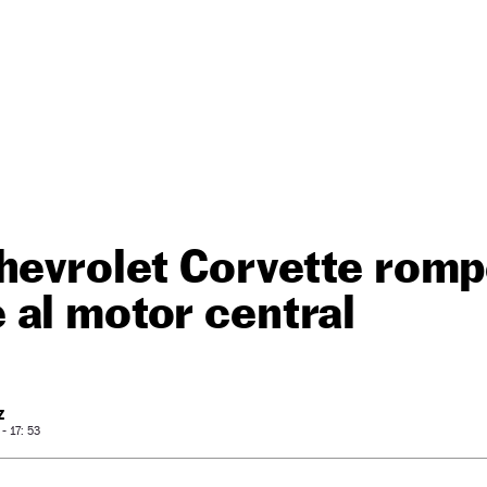
Chevrolet Corvette rom
al motor central
Z
 17: 53