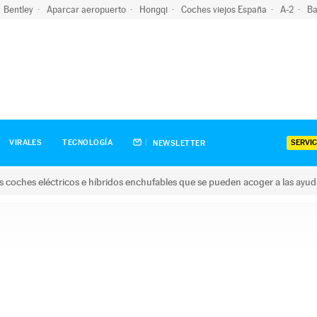
Bentley
Aparcar aeropuerto
Hongqi
Coches viejos España
A-2
Ba
SERVIC
VIRALES
TECNOLOGÍA
NEWSLETTER
s coches eléctricos e híbridos enchufables que se pueden acoger a las ayu
hes eléctricos e híbridos enchufables que se pueden acoger a la