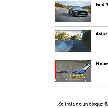
Ford M
Así se
El nue
Se trata de un bloque
6