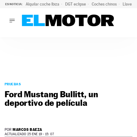
Alquilar coche Ibiza
DGT eclipse
Coches chinos
Llaves 
ES NOTICIA:
LO ÚLTIMO
Hongqi prepara su desembarco en España: SUV eléctricos c
LO ÚLTIMO
Hongqi prepara su desembarco en España: SUV eléctricos c
ACTUALIDAD
ELÉCTRICOS
CONDUCIR
PRUEBAS
Saltar
VIRALES
al
PRUEBAS
PODCAST
contenido
Ford Mustang Bullitt, un
MOTOS
deportivo de película
TECNOLOGÍA
SUPERCOCHES
MOTORTV
PREMIOS
MARCOS BAEZA
POR
SERVICIOS
ACTUALIZADO 25 ENE 19 - 15: 07