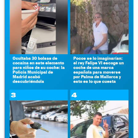
Ocultaba 30 bolsas de
Pocos se lo imaginarían:
cocaína en este elemento
el rey Felipe VI escoge un
para niños de su coche: la
coche de una marca
Policía Municipal de
española para moverse
Madrid acabó
por Palma de Mallorca y
descubriéndola
esto es lo que cuesta
3
4