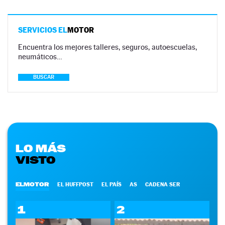
SERVICIOS EL
MOTOR
Encuentra los mejores talleres, seguros, autoescuelas,
neumáticos…
BUSCAR
LO MÁS
VISTO
ELMOTOR
EL HUFFPOST
EL PAÍS
AS
CADENA SER
1
2