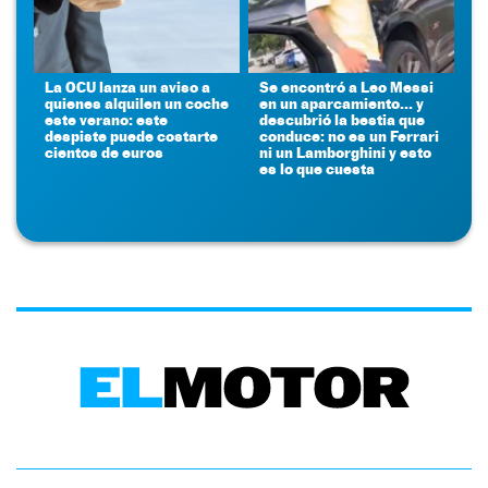
La OCU lanza un aviso a
Se encontró a Leo Messi
quienes alquilen un coche
en un aparcamiento... y
este verano: este
descubrió la bestia que
despiste puede costarte
conduce: no es un Ferrari
cientos de euros
ni un Lamborghini y esto
es lo que cuesta