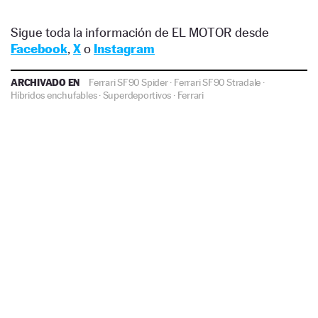
Sigue toda la información de EL MOTOR desde
Facebook
,
X
o
Instagram
ARCHIVADO EN
Ferrari SF90 Spider
·
Ferrari SF90 Stradale
·
Híbridos enchufables
·
Superdeportivos
·
Ferrari