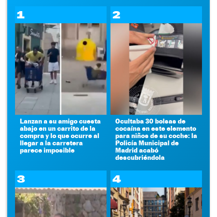
1
2
Lanzan a su amigo cuesta
Ocultaba 30 bolsas de
abajo en un carrito de la
cocaína en este elemento
compra y lo que ocurre al
para niños de su coche: la
llegar a la carretera
Policía Municipal de
parece imposible
Madrid acabó
descubriéndola
3
4