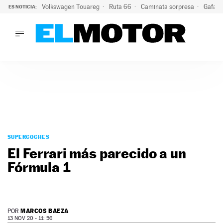
Volkswagen Touareg
Ruta 66
Caminata sorpresa
Gafas 
ES NOTICIA:
LO ÚLTIMO
Ni se te ocurra usar las gafas del eclipse al volante: el moti
LO ÚLTIMO
Ni se te ocurra usar las gafas del eclipse al volante: el motiv
ACTUALIDAD
ELÉCTRICOS
CONDUCIR
PRUEBAS
Saltar
VIRALES
al
SUPERCOCHES
PODCAST
contenido
El Ferrari más parecido a un
MOTOS
Fórmula 1
TECNOLOGÍA
SUPERCOCHES
MOTORTV
PREMIOS
MARCOS BAEZA
POR
SERVICIOS
13 NOV 20 - 11: 56