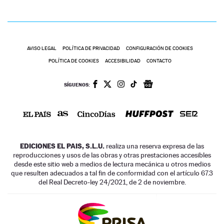
AVISO LEGAL
POLÍTICA DE PRIVACIDAD
CONFIGURACIÓN DE COOKIES
POLÍTICA DE COOKIES
ACCESIBILIDAD
CONTACTO
SÍGUENOS:
EDICIONES EL PAIS, S.L.U.
realiza una reserva expresa de las
reproducciones y usos de las obras y otras prestaciones accesibles
desde este sitio web a medios de lectura mecánica u otros medios
que resulten adecuados a tal fin de conformidad con el artículo 67.3
del Real Decreto-ley 24/2021, de 2 de noviembre.