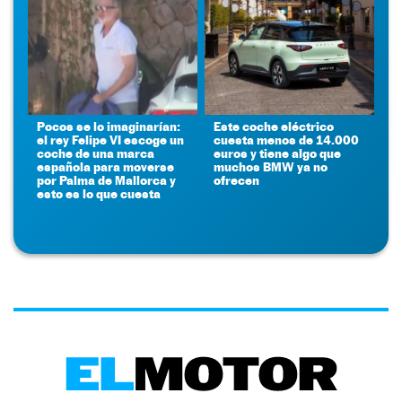
Pocos se lo imaginarían:
Este coche eléctrico
el rey Felipe VI escoge un
cuesta menos de 14.000
coche de una marca
euros y tiene algo que
española para moverse
muchos BMW ya no
por Palma de Mallorca y
ofrecen
esto es lo que cuesta