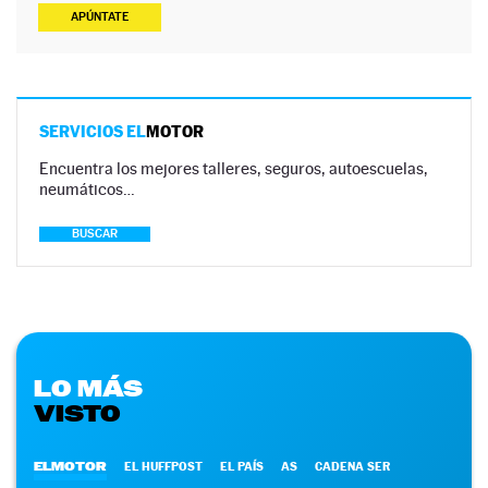
APÚNTATE
SERVICIOS EL
MOTOR
Encuentra los mejores talleres, seguros, autoescuelas,
neumáticos…
BUSCAR
LO MÁS
VISTO
ELMOTOR
EL HUFFPOST
EL PAÍS
AS
CADENA SER