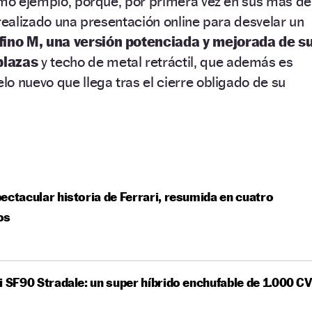
imo ejemplo, porque, por primera vez en sus más de
 realizado una presentación online para desvelar un
fino M, una versión potenciada y mejorada de s
plazas
y techo de metal retráctil, que además es
o nuevo que llega tras el cierre obligado de su
ectacular historia de Ferrari, resumida en cuatro
os
i SF90 Stradale: un super híbrido enchufable de 1.000 C