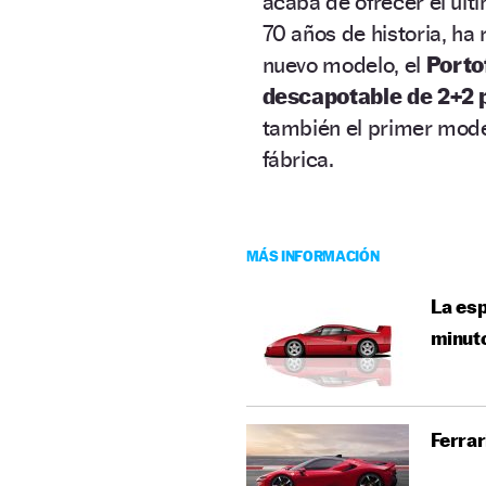
acaba de ofrecer el últ
70 años de historia, ha
nuevo modelo, el
Porto
descapotable de 2+2 
también el primer model
fábrica.
MÁS INFORMACIÓN
La esp
minut
Ferrar