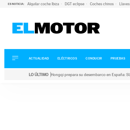
Alquilar coche Ibiza
DGT eclipse
Coches chinos
Llaves
ES NOTICIA:
ACTUALIDAD
ELÉCTRICOS
CONDUCIR
ACTUALIDAD
ELÉCTRICOS
CONDUCIR
PRUEBAS
PRUEBAS
Saltar
VIRALES
LO ÚLTIMO
Hongqi prepara su desembarco en España: SU
al
PODCAST
LO ÚLTIMO
Hongqi prepara su desembarco en España: SUV eléc
contenido
MOTOS
TECNOLOGÍA
SUPERCOCHES
MOTORTV
PREMIOS
SERVICIOS