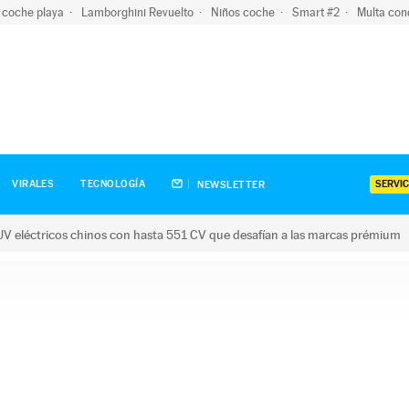
 coche playa
Lamborghini Revuelto
Niños coche
Smart #2
Multa con
SERVIC
VIRALES
TECNOLOGÍA
NEWSLETTER
V eléctricos chinos con hasta 551 CV que desafían a las marcas prémium
tricos chinos con hasta 551 CV que desafían a las marcas prém