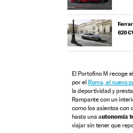
Ferrar
620 C
El Portofino M recoge 
por el
Roma, el nuevo c
la deportividad y prest
Rampante con un inter
como los asientos con c
hasta una a
utonomía t
viajar sin tener que re