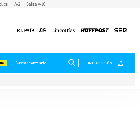
ducir
A-2
Baliza V-16
IOS
INICIAR SESIÓN
ium