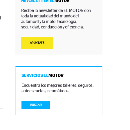
NEWSLETTER EL
MOTOR
Recibe la newsletter de EL MOTOR con
toda la actualidad del mundo del
u
automóvil y la moto, tecnología,
seguridad, conducción y eficiencia.
APÚNTATE
SERVICIOS EL
MOTOR
Encuentra los mejores talleres, seguros,
autoescuelas, neumáticos…
BUSCAR
V