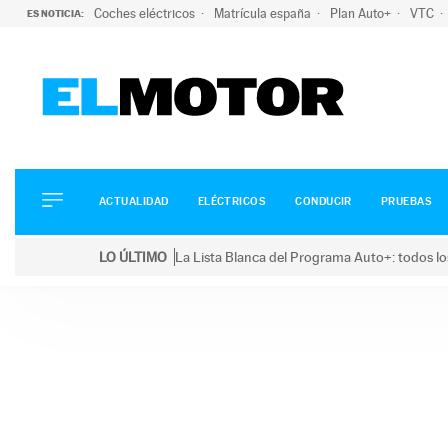
Coches eléctricos
Matrícula españa
Plan Auto+
VTC
ES NOTICIA:
ACTUALIDAD
ELÉCTRICOS
CONDUCIR
ACTUALIDAD
ELÉCTRICOS
CONDUCIR
PRUEBAS
PRUEBAS
Saltar
VIRALES
LO ÚLTIMO
La Lista Blanca del Programa Auto+: todos lo
al
PODCAST
LO ÚLTIMO
La Lista Blanca del Programa Auto+: todos los coc
contenido
MOTOS
TECNOLOGÍA
SUPERCOCHES
MOTORTV
PREMIOS
SERVICIOS