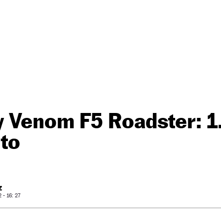
 Venom F5 Roadster: 1
rto
Z
- 16: 27