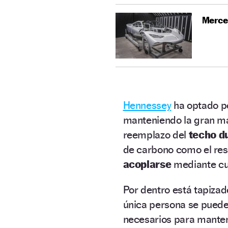
Merced
Hennessey
ha optado po
manteniendo la gran may
reemplazo del
techo d
de carbono como el res
acoplarse
mediante cua
Por dentro está tapizad
única persona se puede 
necesarios para mantene