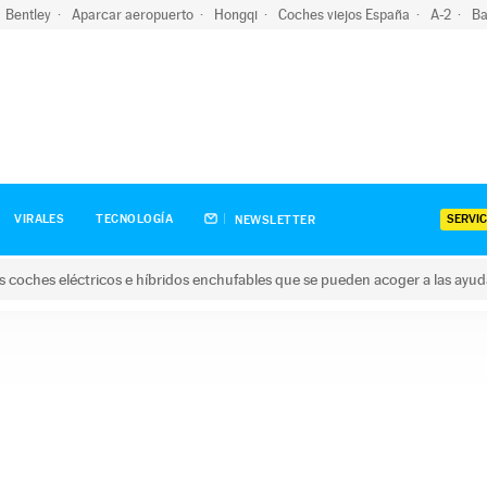
Bentley
Aparcar aeropuerto
Hongqi
Coches viejos España
A-2
Ba
SERVIC
VIRALES
TECNOLOGÍA
NEWSLETTER
s coches eléctricos e híbridos enchufables que se pueden acoger a las ayu
hes eléctricos e híbridos enchufables que se pueden acoger a la