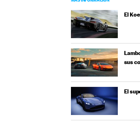
El Koe
Lambor
sus c
El sup