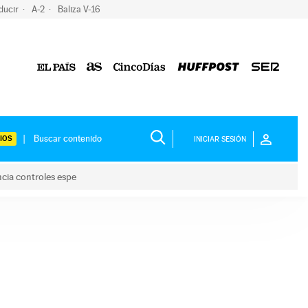
ducir
A-2
Baliza V-16
IOS
INICIAR SESIÓN
ncia controles espe
 y anuncia controles espe