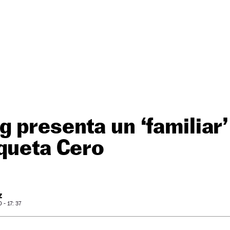
 presenta un ‘familiar’
queta Cero
Z
- 17: 37