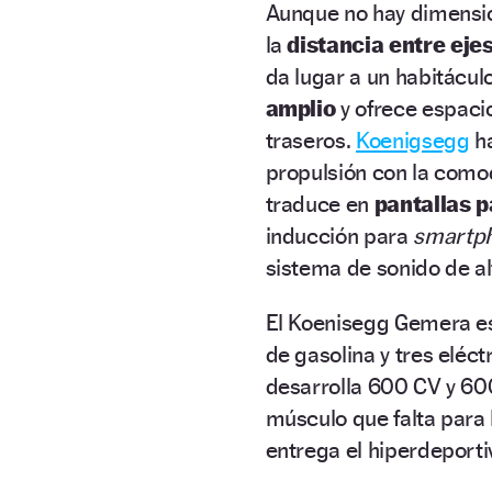
Aunque no hay dimensio
la
distancia entre eje
da lugar a un habitácul
amplio
y ofrece espacio
traseros.
Koenigsegg
ha
propulsión con la comod
traduce en
pantallas p
inducción para
smartph
sistema de sonido de al
El Koenisegg Gemera 
de gasolina y tres eléct
desarrolla 600 CV y 60
músculo que falta para 
entrega el hiperdeporti