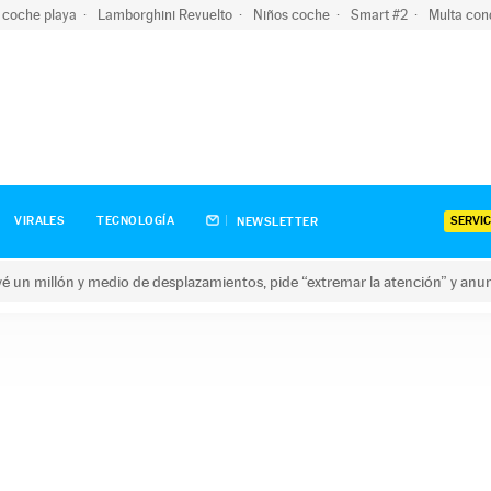
 coche playa
Lamborghini Revuelto
Niños coche
Smart #2
Multa con
SERVIC
VIRALES
TECNOLOGÍA
NEWSLETTER
revé un millón y medio de desplazamientos, pide “extremar la atención” y anu
n millón y medio de desplazamientos, pide “extremar la atención”