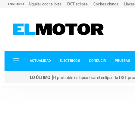
Alquilar coche Ibiza
DGT eclipse
Coches chinos
Llaves
ES NOTICIA:
ACTUALIDAD
ELÉCTRICOS
CONDUCIR
ACTUALIDAD
ELÉCTRICOS
CONDUCIR
PRUEBAS
PRUEBAS
Saltar
VIRALES
LO ÚLTIMO
El probable colapso tras el eclipse: la DGT p
al
PODCAST
LO ÚLTIMO
El probable colapso tras el eclipse: la DGT prevé u
contenido
MOTOS
TECNOLOGÍA
SUPERCOCHES
MOTORTV
PREMIOS
SERVICIOS