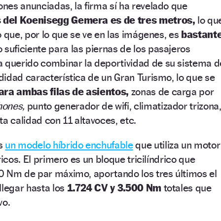
nes anunciadas, la firma sí ha revelado que
s del Koenisegg Gemera es de tres metros,
lo qu
o que, por lo que se ve en las imágenes, es
bastant
 suficiente para las piernas de los pasajeros
 querido combinar la deportividad de su sistema d
idad característica de un Gran Turismo, lo que se
ara ambas filas de asientos,
zonas de carga por
ones,
punto generador de wifi, climatizador trizona
ta calidad con 11 altavoces, etc.
es
un modelo híbrido enchufable
que utiliza un motor
ricos. El primero es un bloque tricilíndrico que
0 Nm de par máximo, aportando los tres últimos el
llegar hasta los
1.724 CV y 3.500 Nm
totales que
vo.