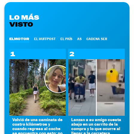
LO MÁS
VISTO
ELMOTOR
EL HUFFPOST
EL PAÍS
AS
CADENA SER
1
2
Volvió de una caminata de
Lanzan a su amigo cuesta
cuatro kilómetros y
abajo en un carrito de la
cuando regresa al coche
compra y lo que ocurre al
se encuentra con esto: no
llegar a la carretera