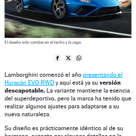
El diseño solo cambia en el techo y la zaga.
Lamborghini comenzó el año
presentando el
Huracán EVO RWD
y aquí está ya su
versión
descapotable.
La variante mantiene la esencia
del superdeportivo, pero la marca ha tenido que
realizar algunos ajustes para adaptarse a su
nueva naturaleza.
Su diseño es prácticamente idéntico al de su
hermano, excepto por algunos detalles en la