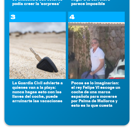
podía creer la 'sorpresa'
parece imposible
3
4
La Guardia Civil advierte a
Pocos se lo imaginarían:
quienes van a la playa:
el rey Felipe VI escoge un
nunca hagas esto con las
coche de una marca
llaves del coche, puede
española para moverse
arruinarte las vacaciones
por Palma de Mallorca y
esto es lo que cuesta