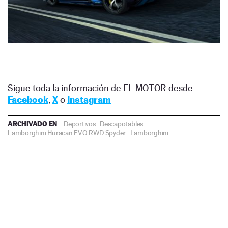
Sigue toda la información de EL MOTOR desde
Facebook
,
X
o
Instagram
ARCHIVADO EN
Deportivos
·
Descapotables
·
Lamborghini Huracan EVO RWD Spyder
·
Lamborghini