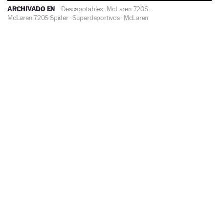
ARCHIVADO EN
Descapotables
·
McLaren 720S
·
McLaren 720S Spider
·
Superdeportivos
·
McLaren