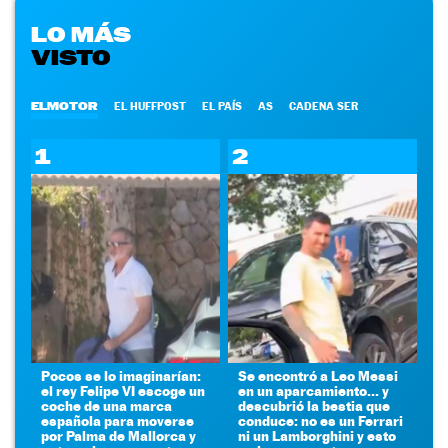
LO MÁS
VISTO
ELMOTOR
EL HUFFPOST
EL PAÍS
AS
CADENA SER
1
2
Pocos se lo imaginarían:
Se encontró a Leo Messi
el rey Felipe VI escoge un
en un aparcamiento... y
coche de una marca
descubrió la bestia que
española para moverse
conduce: no es un Ferrari
por Palma de Mallorca y
ni un Lamborghini y esto