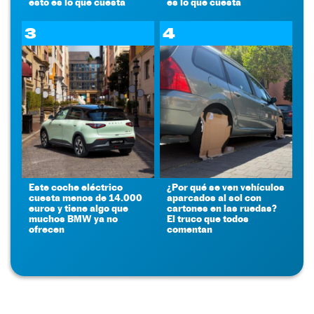
esto es lo que cuesta
es lo que cuesta
3
4
Este coche eléctrico
¿Por qué se ven vehículos
cuesta menos de 14.000
aparcados al sol con
euros y tiene algo que
cartones en las ruedas?
muchos BMW ya no
El truco que todos
ofrecen
comentan