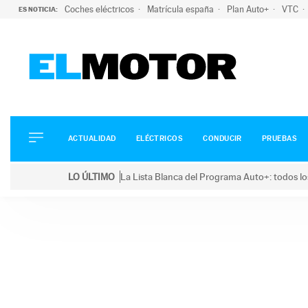
Coches eléctricos
Matrícula españa
Plan Auto+
VTC
ES NOTICIA:
ACTUALIDAD
ELÉCTRICOS
CONDUCIR
ACTUALIDAD
ELÉCTRICOS
CONDUCIR
PRUEBAS
PRUEBAS
Saltar
VIRALES
LO ÚLTIMO
La Lista Blanca del Programa Auto+: todos lo
al
PODCAST
LO ÚLTIMO
La Lista Blanca del Programa Auto+: todos los coc
contenido
MOTOS
TECNOLOGÍA
SUPERCOCHES
MOTORTV
PREMIOS
SERVICIOS