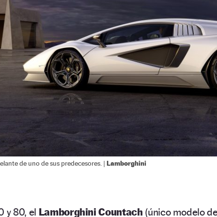
Lamborghini
lante de uno de sus predecesores. |
0 y 80, el
Lamborghini Countach
(único modelo d