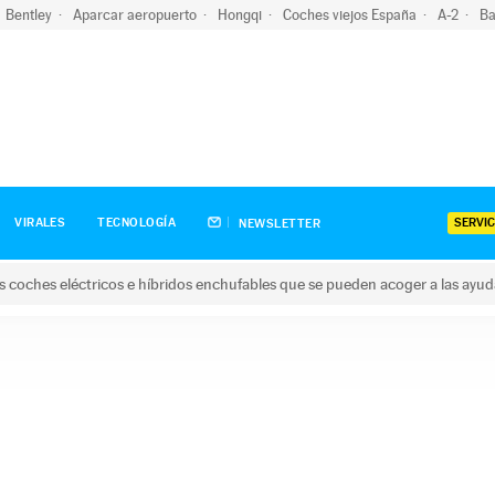
Bentley
Aparcar aeropuerto
Hongqi
Coches viejos España
A-2
Ba
SERVIC
VIRALES
TECNOLOGÍA
NEWSLETTER
s coches eléctricos e híbridos enchufables que se pueden acoger a las ayu
hes eléctricos e híbridos enchufables que se pueden acoger a la