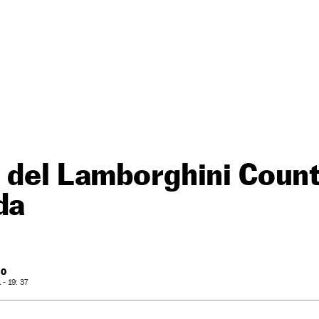
 del Lamborghini Coun
da
RO
- 19: 37