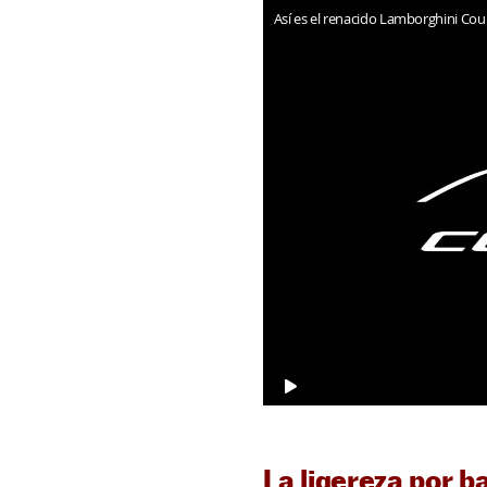
Así es el renacido Lamborghini Cou
La ligereza por b