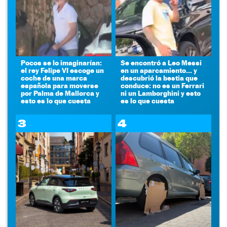
Pocos se lo imaginarían:
Se encontró a Leo Messi
el rey Felipe VI escoge un
en un aparcamiento... y
coche de una marca
descubrió la bestia que
española para moverse
conduce: no es un Ferrari
por Palma de Mallorca y
ni un Lamborghini y esto
esto es lo que cuesta
es lo que cuesta
3
4