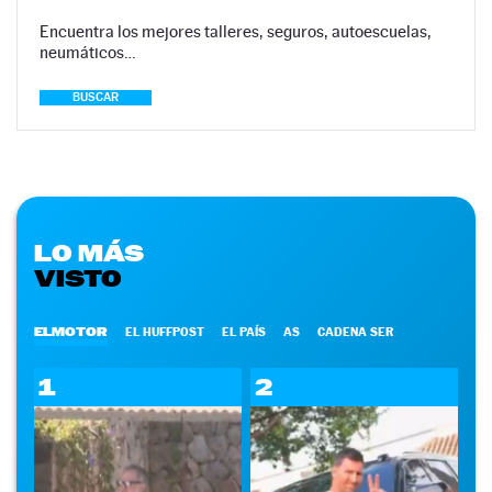
Encuentra los mejores talleres, seguros, autoescuelas,
neumáticos…
BUSCAR
LO MÁS
VISTO
ELMOTOR
EL HUFFPOST
EL PAÍS
AS
CADENA SER
1
2