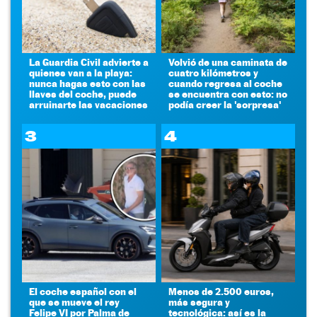
La Guardia Civil advierte a
Volvió de una caminata de
quienes van a la playa:
cuatro kilómetros y
nunca hagas esto con las
cuando regresa al coche
llaves del coche, puede
se encuentra con esto: no
arruinarte las vacaciones
podía creer la 'sorpresa'
3
4
El coche español con el
Menos de 2.500 euros,
que se mueve el rey
más segura y
Felipe VI por Palma de
tecnológica: así es la