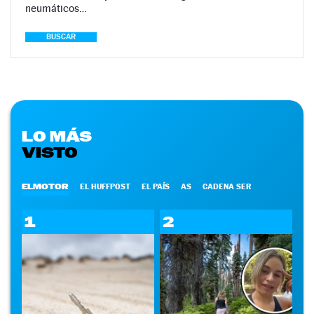
neumáticos…
BUSCAR
LO MÁS
VISTO
ELMOTOR
EL HUFFPOST
EL PAÍS
AS
CADENA SER
1
2