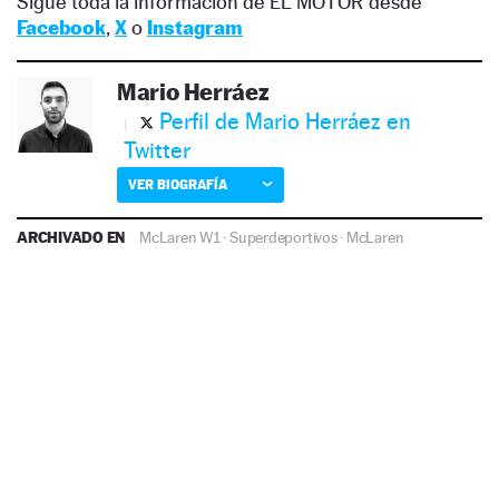
Sigue toda la información de EL MOTOR desde
Facebook
,
X
o
Instagram
Mario Herráez
Perfil de Mario Herráez en
Twitter
VER BIOGRAFÍA
ARCHIVADO EN
McLaren W1
·
Superdeportivos
·
McLaren