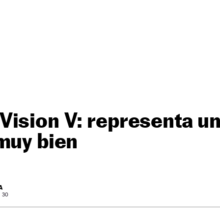
ision V: representa un
muy bien
A
: 30