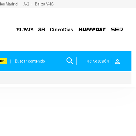
des Madrid
A-2
Baliza V-16
IOS
INICIAR SESIÓN