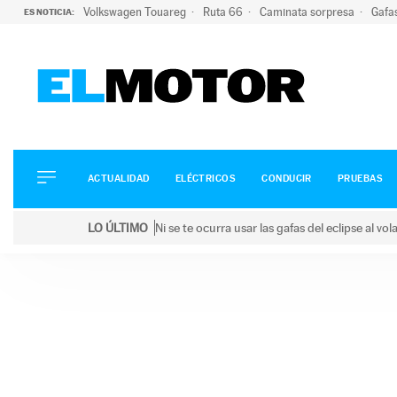
Volkswagen Touareg
Ruta 66
Caminata sorpresa
Gafa
ES NOTICIA:
ACTUALIDAD
ELÉCTRICOS
CONDUCIR
ACTUALIDAD
ELÉCTRICOS
CONDUCIR
PRUEBAS
PRUEBAS
Saltar
VIRALES
LO ÚLTIMO
Ni se te ocurra usar las gafas del eclipse al v
al
PODCAST
LO ÚLTIMO
Ni se te ocurra usar las gafas del eclipse al volant
contenido
MOTOS
TECNOLOGÍA
SUPERCOCHES
MOTORTV
PREMIOS
SERVICIOS