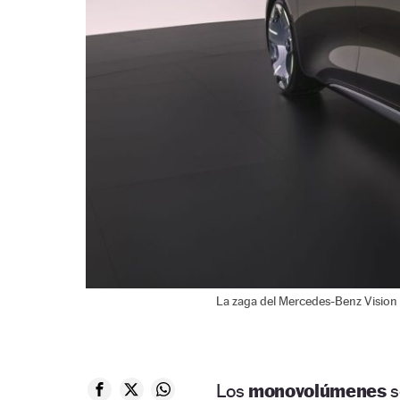
La zaga del Mercedes-Benz Vision V
Los
monovolúmenes
s