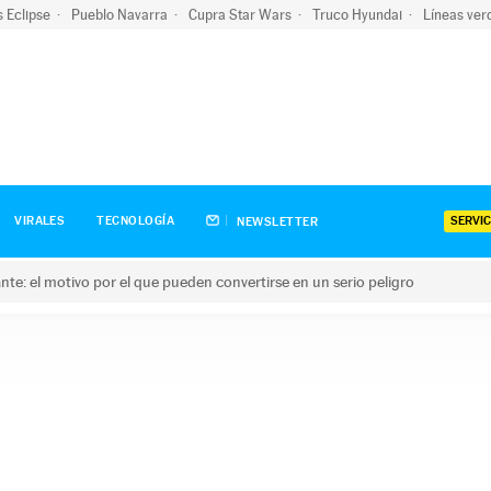
s Eclipse
Pueblo Navarra
Cupra Star Wars
Truco Hyundai
Líneas ver
SERVIC
VIRALES
TECNOLOGÍA
NEWSLETTER
olante: el motivo por el que pueden convertirse en un serio peligro
e: el motivo por el que pueden convertirse en un serio peligro