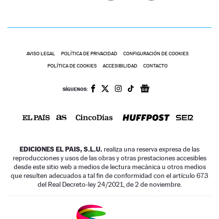
AVISO LEGAL
POLÍTICA DE PRIVACIDAD
CONFIGURACIÓN DE COOKIES
POLÍTICA DE COOKIES
ACCESIBILIDAD
CONTACTO
SÍGUENOS:
EDICIONES EL PAIS, S.L.U.
realiza una reserva expresa de las
reproducciones y usos de las obras y otras prestaciones accesibles
desde este sitio web a medios de lectura mecánica u otros medios
que resulten adecuados a tal fin de conformidad con el artículo 67.3
del Real Decreto-ley 24/2021, de 2 de noviembre.