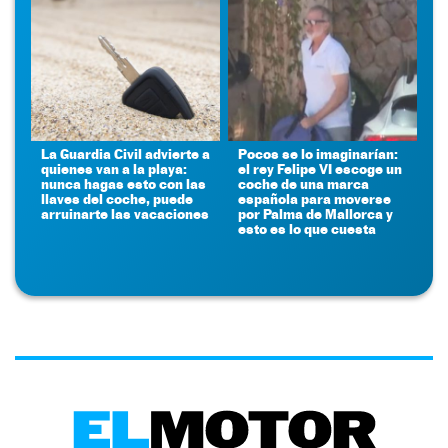
La Guardia Civil advierte a
Pocos se lo imaginarían:
quienes van a la playa:
el rey Felipe VI escoge un
nunca hagas esto con las
coche de una marca
llaves del coche, puede
española para moverse
arruinarte las vacaciones
por Palma de Mallorca y
esto es lo que cuesta