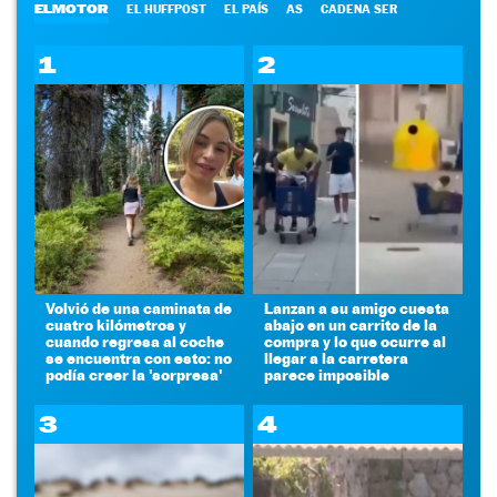
ELMOTOR
EL HUFFPOST
EL PAÍS
AS
CADENA SER
1
2
Volvió de una caminata de
Lanzan a su amigo cuesta
cuatro kilómetros y
abajo en un carrito de la
cuando regresa al coche
compra y lo que ocurre al
se encuentra con esto: no
llegar a la carretera
podía creer la 'sorpresa'
parece imposible
3
4