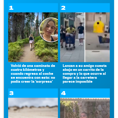
1
2
Volvió de una caminata de
Lanzan a su amigo cuesta
cuatro kilómetros y
abajo en un carrito de la
cuando regresa al coche
compra y lo que ocurre al
se encuentra con esto: no
llegar a la carretera
podía creer la 'sorpresa'
parece imposible
3
4