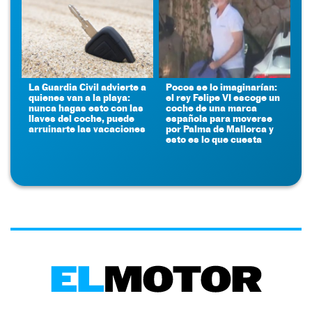
La Guardia Civil advierte a
Pocos se lo imaginarían:
quienes van a la playa:
el rey Felipe VI escoge un
nunca hagas esto con las
coche de una marca
llaves del coche, puede
española para moverse
arruinarte las vacaciones
por Palma de Mallorca y
esto es lo que cuesta