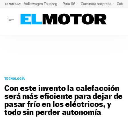
Volkswagen Touareg
Ruta 66
Caminata sorpresa
Gafas 
ES NOTICIA:
LO ÚLTIMO
Ni se te ocurra usar las gafas del eclipse al volante: el moti
LO ÚLTIMO
Ni se te ocurra usar las gafas del eclipse al volante: el motiv
ACTUALIDAD
ELÉCTRICOS
CONDUCIR
PRUEBAS
Saltar
VIRALES
al
TECNOLOGÍA
PODCAST
contenido
Con este invento la calefacción
MOTOS
será más eficiente para dejar de
TECNOLOGÍA
pasar frío en los eléctricos, y
SUPERCOCHES
MOTORTV
todo sin perder autonomía
PREMIOS
SERVICIOS