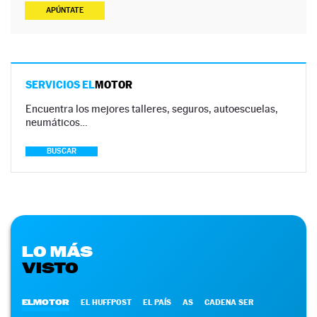
APÚNTATE
SERVICIOS EL
MOTOR
Encuentra los mejores talleres, seguros, autoescuelas,
neumáticos…
BUSCAR
LO MÁS
VISTO
ELMOTOR
EL HUFFPOST
EL PAÍS
AS
CADENA SER