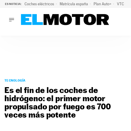
Coches eléctricos
Matrícula españa
Plan Auto+
VTC
ES NOTICIA:
LO ÚLTIMO
La Lista Blanca del Programa Auto+: todos los coches eléct
LO ÚLTIMO
La Lista Blanca del Programa Auto+: todos los coches eléctr
ACTUALIDAD
ELÉCTRICOS
CONDUCIR
PRUEBAS
Saltar
VIRALES
al
TECNOLOGÍA
PODCAST
contenido
Es el fin de los coches de
MOTOS
hidrógeno: el primer motor
TECNOLOGÍA
propulsado por fuego es 700
SUPERCOCHES
MOTORTV
veces más potente
PREMIOS
SERVICIOS