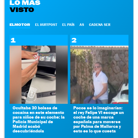
LO MÁS
VISTO
ELMOTOR
EL HUFFPOST
EL PAÍS
AS
CADENA SER
1
2
Ocultaba 30 bolsas de
Pocos se lo imaginarían:
cocaína en este elemento
el rey Felipe VI escoge un
para niños de su coche: la
coche de una marca
Policía Municipal de
española para moverse
Madrid acabó
por Palma de Mallorca y
descubriéndola
esto es lo que cuesta