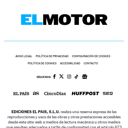
AVISO LEGAL
POLÍTICA DE PRIVACIDAD
CONFIGURACIÓN DE COOKIES
POLÍTICA DE COOKIES
ACCESIBILIDAD
CONTACTO
SÍGUENOS:
EDICIONES EL PAIS, S.L.U.
realiza una reserva expresa de las
reproducciones y usos de las obras y otras prestaciones accesibles
desde este sitio web a medios de lectura mecánica u otros medios
que resulten adecuados a tal fin de conformidad con el artículo 67.3