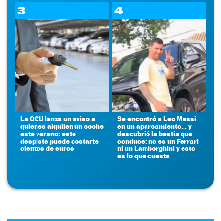
3
4
La OCU lanza un aviso a
Se encontró a Leo Messi
quienes alquilen un coche
en un aparcamiento... y
este verano: este
descubrió la bestia que
despiste puede costarte
conduce: no es un Ferrari
cientos de euros
ni un Lamborghini y esto
es lo que cuesta