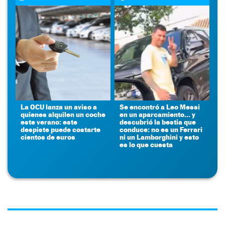
La OCU lanza un aviso a
Se encontró a Leo Messi
quienes alquilen un coche
en un aparcamiento... y
este verano: este
descubrió la bestia que
despiste puede costarte
conduce: no es un Ferrari
cientos de euros
ni un Lamborghini y esto
es lo que cuesta