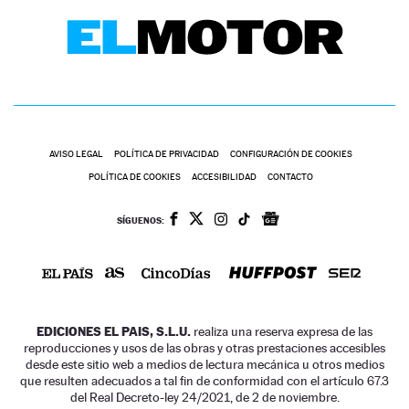
AVISO LEGAL
POLÍTICA DE PRIVACIDAD
CONFIGURACIÓN DE COOKIES
POLÍTICA DE COOKIES
ACCESIBILIDAD
CONTACTO
SÍGUENOS:
EDICIONES EL PAIS, S.L.U.
realiza una reserva expresa de las
reproducciones y usos de las obras y otras prestaciones accesibles
desde este sitio web a medios de lectura mecánica u otros medios
que resulten adecuados a tal fin de conformidad con el artículo 67.3
del Real Decreto-ley 24/2021, de 2 de noviembre.