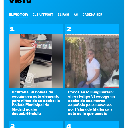
VISTO
ELMOTOR
EL HUFFPOST
EL PAÍS
AS
CADENA SER
1
2
Ocultaba 30 bolsas de
Pocos se lo imaginarían:
cocaína en este elemento
el rey Felipe VI escoge un
para niños de su coche: la
coche de una marca
Policía Municipal de
española para moverse
Madrid acabó
por Palma de Mallorca y
descubriéndola
esto es lo que cuesta
3
4